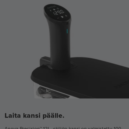
Laita kansi päälle.
Anova Precision™ 12L -säiliön kansi on valmistettu 100-