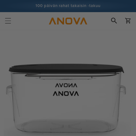
Siirry
100 päivän rahat takaisin -takuu
sisältöön
100+ miljoonaa kokkia ja yhä enemmän
Ostoskor
Siirry
tuotetietoihin