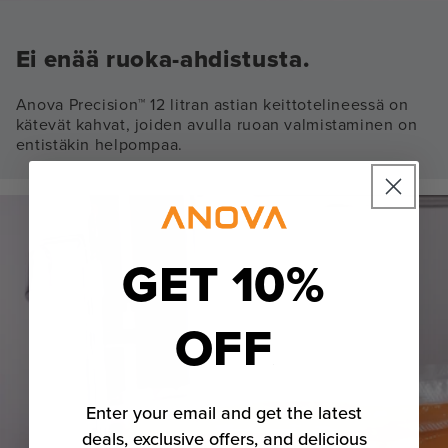
Ei enää ruoka-ahdistusta.
Anova Precision™ 12 litran astian keittotelineessä on
kätevät kahvat, joiden avulla ruoan valmistaminen on
entistäkin helpompaa.
GET 10%
OFF
Enter your email and get the latest
deals, exclusive offers, and delicious