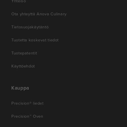
Yhteisö
Ota yhteyttä Anova Culinary
Tietosuojakäytäntö
Tuotetta koskevat tiedot
Tuotepatentit
Käyttöehdot
Kauppa
Precision® liedet
Precision™ Oven