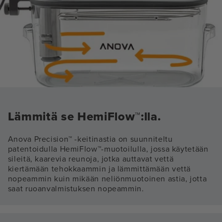
Lämmitä se HemiFlow™:lla.
Anova Precision™ -keitinastia on suunniteltu
patentoidulla HemiFlow™-muotoilulla, jossa käytetään
sileitä, kaarevia reunoja, jotka auttavat vettä
kiertämään tehokkaammin ja lämmittämään vettä
nopeammin kuin mikään neliönmuotoinen astia, jotta
saat ruoanvalmistuksen nopeammin.