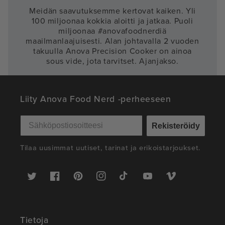
Meidän saavutuksemme kertovat kaiken. Yli
100 miljoonaa kokkia aloitti ja jatkaa. Puoli
miljoonaa #anovafoodnerdiä
maailmanlaajuisesti. Alan johtavalla 2 vuoden
takuulla Anova Precision Cooker on ainoa
sous vide, jota tarvitset. Ajanjakso.
Liity Anova Food Nerd -perheeseen
Rekisteröidy
Tilaa uusimmat uutiset, tarinat ja erikoistarjoukset.
Twitter
Facebook
Pinterest
Instagram
TikTok
YouTube
Vimeo
Tietoja