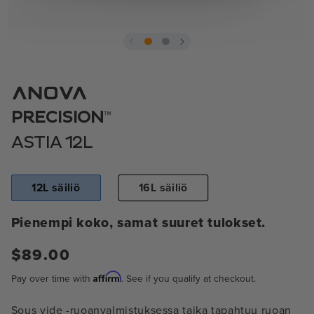
Avaa
media
1
modaalissa
™
PRECISION
ASTIA 12L
12L säiliö
16L säiliö
Pienempi koko, samat suuret tulokset.
Normaali
$89.00
hinta
Affirm
Pay over time with
. See if you qualify at checkout.
Sous vide -ruoanvalmistuksessa taika tapahtuu ruoan