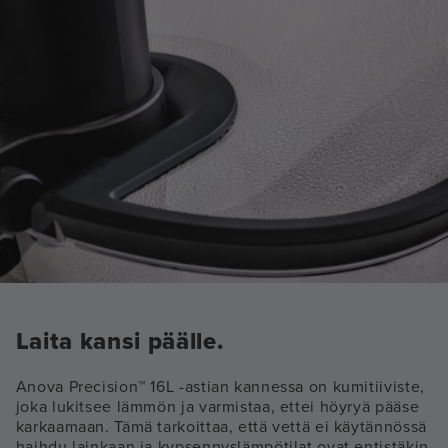
Laita kansi päälle.
Anova Precision™ 16L -astian kannessa on kumitiiviste,
joka lukitsee lämmön ja varmistaa, ettei höyryä pääse
karkaamaan. Tämä tarkoittaa, että vettä ei käytännössä
haihdu lainkaan ja kypsennyslämpötilat ovat entistäkin