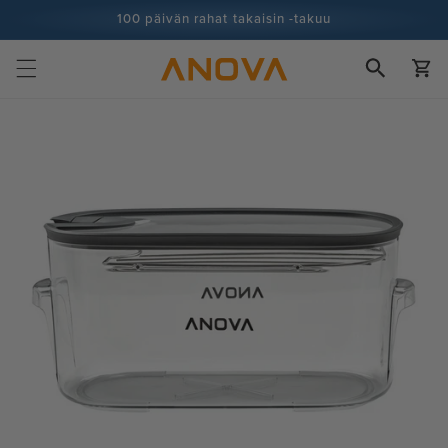
Siirry
100 päivän rahat takaisin -takuu
sisältöön
100+ miljoonaa kokkia ja yhä enemmän
Ostoskor
Siirry
tuotetietoihin