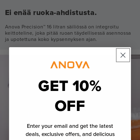
Ei enää ruoka-ahdistusta.
Anova Precision™ 16 litran säiliössä on integroitu
keittoteline, joka pitää ruoan täydellisessä asennossa
ja upotettuna koko kypsennyksen ajan.
GET 10%
OFF
Enter your email and get the latest
deals, exclusive offers, and delicious