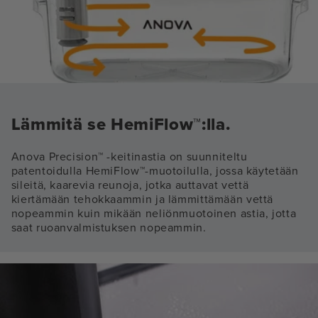
Lämmitä se HemiFlow™:lla.
Anova Precision™ -keitinastia on suunniteltu
patentoidulla HemiFlow™-muotoilulla, jossa käytetään
sileitä, kaarevia reunoja, jotka auttavat vettä
kiertämään tehokkaammin ja lämmittämään vettä
nopeammin kuin mikään neliönmuotoinen astia, jotta
saat ruoanvalmistuksen nopeammin.