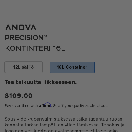
Avaa
media
1
™
PRECISION
modaalissa
KONTINTERI 16L
12L säiliö
16L Container
Tee taikuutta liikkeeseen.
Normaali
$109.00
hinta
Affirm
Pay over time with
. See if you qualify at checkout.
Sous vide -ruoanvalmistuksessa taika tapahtuu ruoan
kannalta tarkan lämpötilan ylläpitämisessä. Tehokas ja
tasainen vesikierto on avainasemassa, sillä se sekä