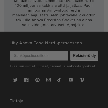
Meidän saavutuksemme kertovat kaiken. Yli
100 miljoonaa kokkia aloitti ja jatkaa. Puoli
miljoonaa #anovafoodnerdiä
maailmanlaajuisesti. Alan johtavalla 2 vuoden
takuulla Anova Precision Cooker on ainoa
sous vide, jota tarvitset. Ajanjakso.
Liity Anova Food Nerd -perheeseen
Rekisteröidy
Tilaa uusimmat uutiset, tarinat ja erikoistarjoukset.
Twitter
Facebook
Pinterest
Instagram
TikTok
YouTube
Vimeo
Tietoja