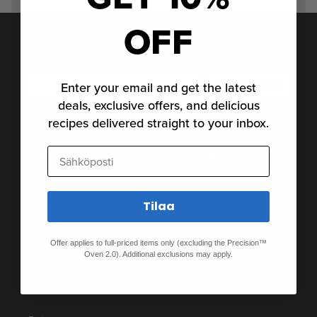
OFF
Liity Anova Food Nerd -perheeseen
Rekisteröidy
Enter your email and get the latest
deals, exclusive offers, and delicious
Tilaa uusimmat uutiset, tarinat ja erikoistarjoukset.
recipes delivered straight to your inbox.
Sähköposti
Twitter
Facebook
Pinterest
Instagram
TikTok
YouTube
Vimeo
Tilaa
Tietoja
Offer applies to full-priced items only (excluding the Precision™
Tietoa meistä
Oven 2.0). Additional exclusions may apply.
Työurat