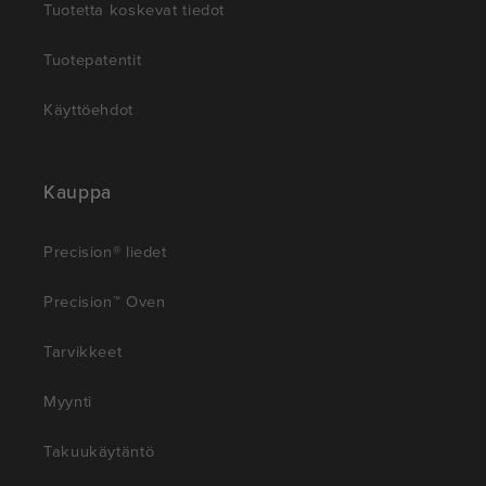
Tuotetta koskevat tiedot
Tuotepatentit
Käyttöehdot
Kauppa
Precision® liedet
Precision™ Oven
Tarvikkeet
Myynti
Takuukäytäntö