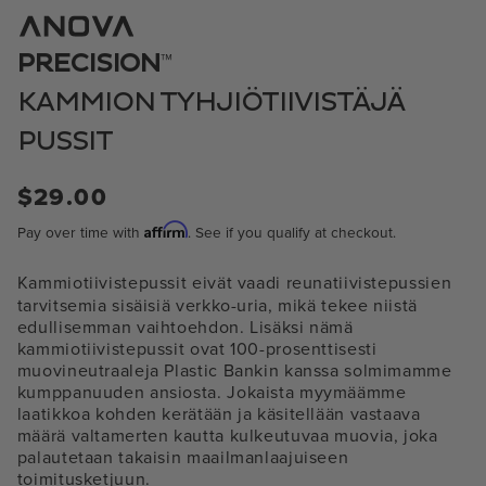
1
modaalissa
™
PRECISION
KAMMION TYHJIÖTIIVISTÄJÄ
PUSSIT
Normaali
$29.00
hinta
Affirm
Pay over time with
. See if you qualify at checkout.
Kammiotiivistepussit eivät vaadi reunatiivistepussien
tarvitsemia sisäisiä verkko-uria, mikä tekee niistä
edullisemman vaihtoehdon. Lisäksi nämä
kammiotiivistepussit ovat 100-prosenttisesti
muovineutraaleja Plastic Bankin kanssa solmimamme
kumppanuuden ansiosta. Jokaista myymäämme
laatikkoa kohden kerätään ja käsitellään vastaava
määrä valtamerten kautta kulkeutuvaa muovia, joka
palautetaan takaisin maailmanlaajuiseen
toimitusketjuun.