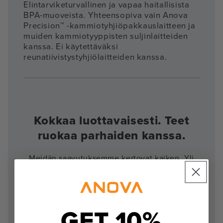
Elintarviketurvallinen ja vapaa haitallisista
BPA-muoveista. Yhteensopiva vain Anova
Precision™ -kammiotyhjiöpakkauslaitteen ja
muiden kammiotyyppisten suljinlaitteiden
kanssa. Ei käytettäväksi
reunatiivistystyhjiölaitteiden kanssa.
Kokkaa luottavaisesti. Teet
ruokaa parhaiden kanssa.
Meidän saavutuksemme kertovat kaiken. Yli
100 miljoonaa kokkia aloitti ja jatkaa. Puoli
miljoonaa #anovafoodnerdiä
maailmanlaajuisesti. Alan johtavalla 2 vuoden
takuulla Anova Precision Cooker on ainoa
sous vide, jota tarvitset. Ajanjakso.
GET 10%