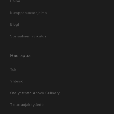
Paina
Kumppanuusohjelma
Blogi
Sosiaalinen vaikutus
Hae apua
Tuki
Yhteisö
Ota yhteyttä Anova Culinary
Tietosuojakäytäntö