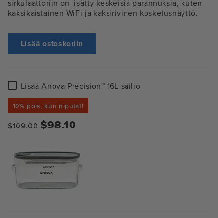
sirkulaattoriin on lisätty keskeisiä parannuksia, kuten
kaksikaistainen WiFi ja kaksirivinen kosketusnäyttö.
Lisää ostoskoriin
Lisää
Lisää Anova Precision™ 16L säiliö
Anova
Precision™
10% pois, kun niputat!
16L
säiliö
$98.10
$109.00