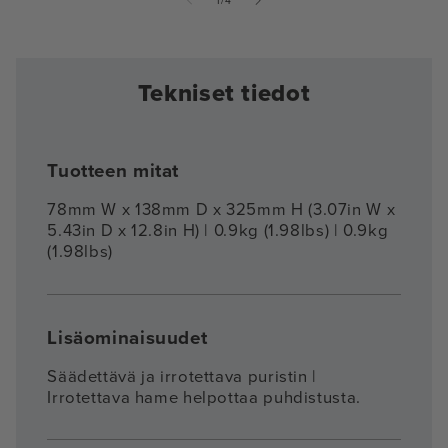
1
/
4
Tekniset tiedot
Tuotteen mitat
78mm W x 138mm D x 325mm H (3.07in W x
5.43in D x 12.8in H) | 0.9kg (1.98lbs) | 0.9kg
(1.98lbs)
Lisäominaisuudet
Säädettävä ja irrotettava puristin |
Irrotettava hame helpottaa puhdistusta.