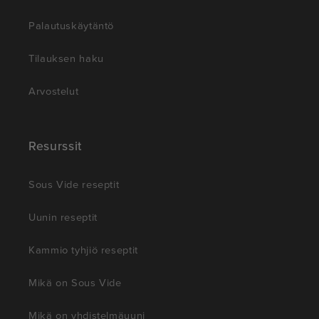
Palautuskäytäntö
Tilauksen haku
Arvostelut
Resurssit
Sous Vide reseptit
Uunin reseptit
Kammio tyhjiö reseptit
Mikä on Sous Vide
Mikä on yhdistelmäuuni