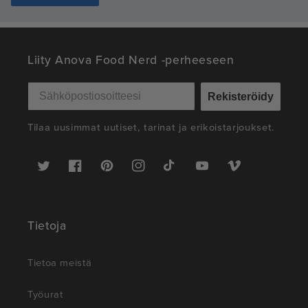
Liity Anova Food Nerd -perheeseen
Rekisteröidy
Tilaa uusimmat uutiset, tarinat ja erikoistarjoukset.
Twitter
Facebook
Pinterest
Instagram
TikTok
YouTube
Vimeo
Tietoja
Tietoa meistä
Työurat