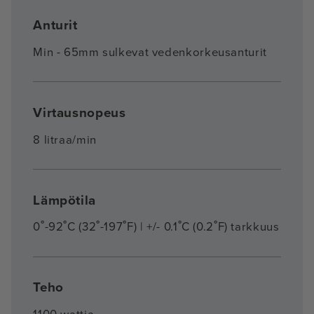
Anturit
Min - 65mm sulkevat vedenkorkeusanturit
Virtausnopeus
8 litraa/min
Lämpötila
0˚-92˚C (32˚-197˚F) | +/- 0.1˚C (0.2˚F) tarkkuus
Teho