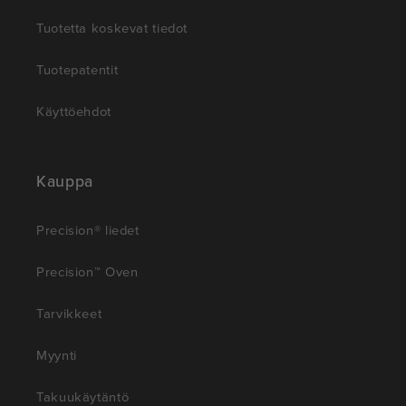
Tuotetta koskevat tiedot
Tuotepatentit
Käyttöehdot
Kauppa
Precision® liedet
Precision™ Oven
Tarvikkeet
Myynti
Takuukäytäntö