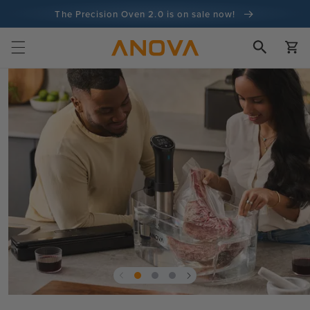
Siirry
The Precision Oven 2.0 is on sale now!
sisältöön
100 päivän rahat takaisin -takuu
Ostoskor
100+ miljoonaa kokkia ja yhä enemmän
Siirry
tuotetietoihin
Avaa
media