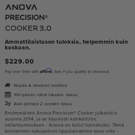
1
modaalissa
®
PRECISION
COOKER 3.0
Ammattilaistason tuloksia, helpommin kuin
koskaan.
Normaali
$229.00
hinta
Affirm
Pay over time with
. See if you qualify at checkout.
Nopea & ilmainen toimitus
100 päivän rahat takaisin -takuu
Alan johtava 2 vuoden takuu
Ensimmäinen Anova Precision® Cooker julkaistiin
vuonna 2014, ja se käynnisti kotikeittiön
vallankumouksen - Anova on tullut tunnetuksi. Tämä
kolmannen sukupolven lippulaivamme sous vide -