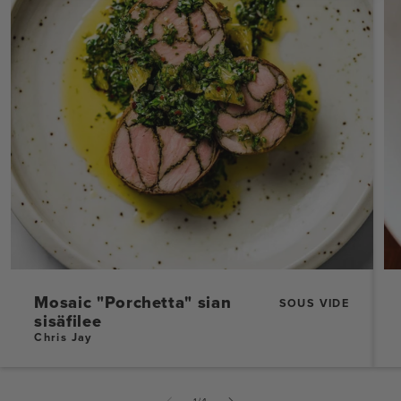
Mosaic "Porchetta" sian
SOUS VIDE
sisäfilee
Chris Jay
of