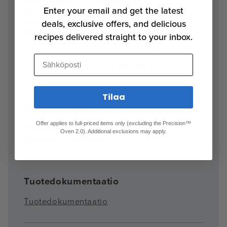
Vesi, metyylidihydrogenfosfaatti,
Enter your email and get the latest
aminotrimetyleenifosforihappo, [[(2-
hydroksietyyli)imino]bis-
deals, exclusive offers, and delicious
(metyleeni)]bisfosfonihappo, tolytriatsoli,
recipes delivered straight to your inbox.
fosforihappo, sulfamidihappo, PEG-2-
oleamiini, 2-propiini-1-oli, yhdistettynä
Sähköposti
2metyylioksiraaniin, suolahappo.
Tilaa
Uunin yhteensopivuus
Offer applies to full-priced items only (excluding the Precision™
Anova Precision™ Oven 1.0,
Anova
Oven 2.0). Additional exclusions may apply.
Precision™ Oven 2.0
.
Tuotedokumentaatio
Tuotedokumentaatio