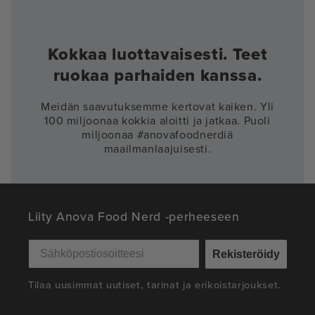
Kokkaa luottavaisesti. Teet
ruokaa parhaiden kanssa.
Meidän saavutuksemme kertovat kaiken. Yli
100 miljoonaa kokkia aloitti ja jatkaa. Puoli
miljoonaa #anovafoodnerdiä
maailmanlaajuisesti.
Liity Anova Food Nerd -perheeseen
Rekisteröidy
Tilaa uusimmat uutiset, tarinat ja erikoistarjoukset.