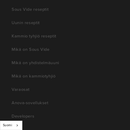
Sous Vide reseptit
Uunin reseptit
Kammio tyhjiö reseptit
Mikä on Sous Vide
Mikä on yhdistelmäuuni
Mikä on kammiotyhjiö
Varaosat
Anova-sovellukset
Developers
Suomi