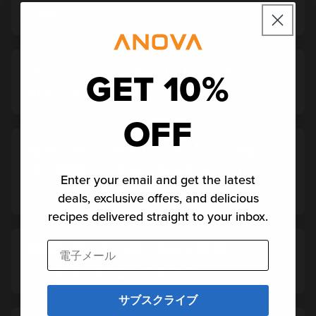
Oven?
Should I always skip the bag? Or are
GET 10%
there good times to use one?
OFF
食品を袋に入れずにスービッドの温
度で調理した場合、食品安全上のリ
Enter your email and get the latest
スクが生じますか？
deals, exclusive offers, and delicious
recipes delivered straight to your inbox.
電子メール
調理時間が長い間、食材が酸素にさ
らされるのはどうですか？
サブスクライブ