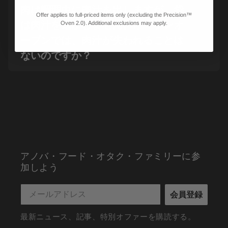
肉は調理中に肉汁を出しますが、袋
Offer applies to full-priced items only (excluding the Precision™
は肉汁を逃がしません。オープンオ
Oven 2.0). Additional exclusions may apply.
ーブンでは、肉汁が失われることは
ないのですか？
アノバ・フード・オタク・ファミリーに参
加しよう
会員登録
最新ニュース、記事、特別オファーを購読する。