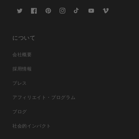
ツ
フ
ピ
イ
テ
ユ
ヴ
イ
ェ
ン
ン
ィ
ー
ィ
ッ
イ
タ
ス
ッ
チ
デ
タ
ス
レ
タ
ク
ュ
オ
ー
ブ
ス
グ
ト
ー
について
ッ
ト
ラ
ッ
ブ
ク
ム
ク
会社概要
採用情報
プレス
アフィリエイト・プログラム
ブログ
社会的インパクト