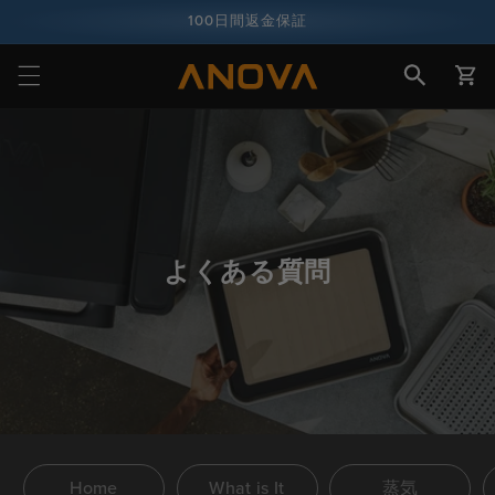
ツへスキ
100日間返金保証
ップ
カ
1億人以上の料理人
ー
ト
よくある質問
Home
What is It
蒸気