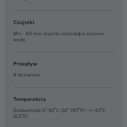
Czujniki
Min - 65 mm czujniki odcinające poziom
wody
Przepływ
8 litrów/min
Temperatura
Dokładność 0˚-92˚C (32˚-197˚F) | +/- 0,1˚C
(0,2˚F)