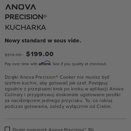
1
w
oknie
®
PRECISION
modalnym
KUCHARKA
Nowy standard w sous vide.
Regular
Sale
$199.00
$219.00
price
price
Affirm
Pay over time with
. See if you qualify at checkout.
Dzięki Anova Precision® Cooker nie musisz być
szefem kuchni, aby gotować jak szef. Postępuj
zgodnie z przepisami krok po kroku w aplikacji Anova
Culinary i przygotowuj doskonale ugotowane posiłki
za naciśnięciem jednego przycisku. To, co robisz
podczas gotowania, zależy wyłącznie od Ciebie.
Dodaj
Dodaj pojemnik Anova Precision™ 16L