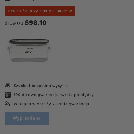
pojemnik
Anova
10% zniżki przy zakupie pakietu!
Precision™
16L
$98.10
$109.00
Szybka i bezpłatna wysyłka
100-dniowa gwarancja zwrotu pieniędzy
Wiodąca w branży 2-letnia gwarancja
Wyprzedane