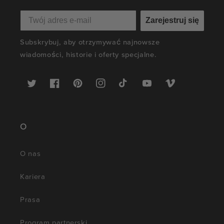
Zarejestruj się
Subskrybuj, aby otrzymywać najnowsze
wiadomości, historie i oferty specjalne.
Twitter
Facebook
Pinterest
Instagram
TikTok
YouTube
Vimeo
O
O nas
Kariera
Prasa
Program partnerski