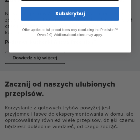
Subskrybuj
Nowy i ulepszony Anova Precision® Cooker został
zbudowany z założeniem, że wypadki zdarzają się od
czasu do czasu, nawet w najbardziej ostrożnych
Offer applies to full-priced items only (excluding the Precision™
kuchniach.
Oven 2.0). Additional exclusions may apply.
Podstawa kuchenki Anova Precision™
Dowiedz się więcej
Zacznij od naszych ulubionych
przepisów.
Korzystanie z gotowych trybów powyżej jest
przyjemne i łatwe do eksperymentowania w domu, ale
opracowaliśmy również wiele przepisów, dzięki czemu
będziesz dokładnie wiedzieć, od czego zacząć.