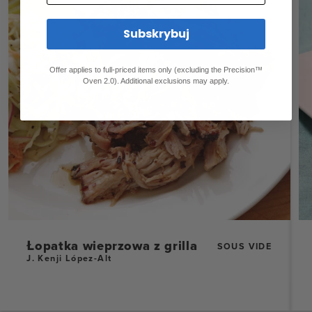
Subskrybuj
Offer applies to full-priced items only (excluding the Precision™
Oven 2.0). Additional exclusions may apply.
Łopatka wieprzowa z grilla
SOUS VIDE
J. Kenji López-Alt