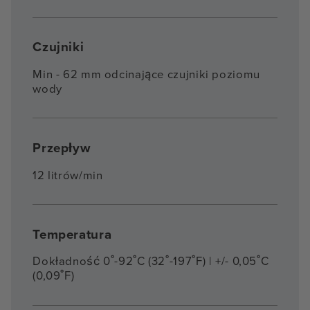
Czujniki
Min - 62 mm odcinające czujniki poziomu
wody
Przepływ
12 litrów/min
Temperatura
Dokładność 0˚-92˚C (32˚-197˚F) | +/- 0,05˚C
(0,09˚F)