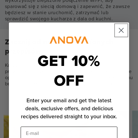
wykorzystuje ulepszone połączenie Wi-Fi, aby
sparować się z siecią domową i zapewnić, że zawsze
będziesz w stanie uruchomić, zatrzymać lub
sprawdzić swojego kucharza z dala od kuchni.
Zacznij od naszych ulubionych
przepisów.
GET 10%
Korzystanie z gotowych trybów powyżej jest
przyjemne i łatwe do eksperymentowania w domu, ale
OFF
opracowaliśmy również wiele przepisów, dzięki czemu
będziesz dokładnie wiedzieć, od czego zacząć.
Poznaj przepisy
Enter your email and get the latest
deals, exclusive offers, and delicious
recipes delivered straight to your inbox.
E-mail