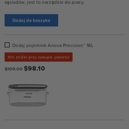
sąsiadów, jest to narzędzie do pracy.
Dodaj do koszyka
Dodaj
Dodaj pojemnik Anova Precision™ 16L
pojemnik
Anova
10% zniżki przy zakupie pakietu!
Precision™
16L
$98.10
$109.00