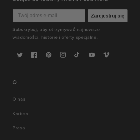
Zarejestruj się
Subskrybuj, aby otrzymywać najnowsze
wiadomości, historie i oferty specjalne.
Twitter
Facebook
Pinterest
Instagram
TikTok
YouTube
Vimeo
O
O nas
Kariera
Prasa