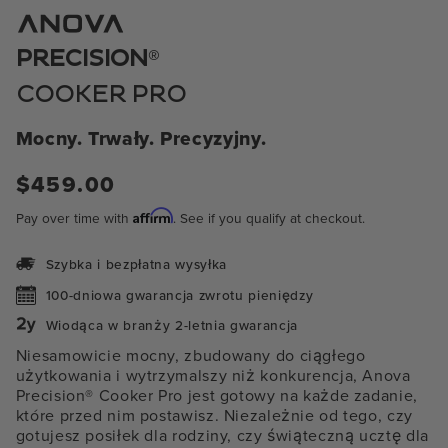
1
w
oknie
®
PRECISION
modalnym
COOKER PRO
Mocny. Trwały. Precyzyjny.
Cena
$459.00
regularna
Affirm
Pay over time with
. See if you qualify at checkout.
Szybka i bezpłatna wysyłka
100-dniowa gwarancja zwrotu pieniędzy
Wiodąca w branży 2-letnia gwarancja
Niesamowicie mocny, zbudowany do ciągłego
użytkowania i wytrzymalszy niż konkurencja, Anova
Precision® Cooker Pro jest gotowy na każde zadanie,
które przed nim postawisz. Niezależnie od tego, czy
gotujesz posiłek dla rodziny, czy świąteczną ucztę dla