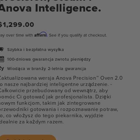
Anova Intelligence.
Cena
$1,299.00
regularna
Affirm
ay over time with
. See if you qualify at checkout.
Szybka i bezpłatna wysyłka
100-dniowa gwarancja zwrotu pieniędzy
Wiodąca w branży 2-letnia gwarancja
Zaktualizowana wersja Anova Precision™ Oven 2.0
to nasze najbardziej inteligentne urządzenie.
-
Całkowicie przebudowany od wewnątrz, aby
pomóc Ci gotować jak profesjonalista. Dzięki
nowym funkcjom, takim jak zintegrowane
przewodniki gotowania i rozpoznawanie potraw,
to, co włożysz do tego piekarnika, wyjdzie
idealnie za każdym razem.
órz
ia