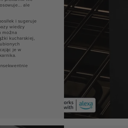
tosowuje... ale
siłek i sugeruje
bazy wiedzy
en można
żki kucharskiej,
lubionych
cając je w
karnika.
onsekwentnie