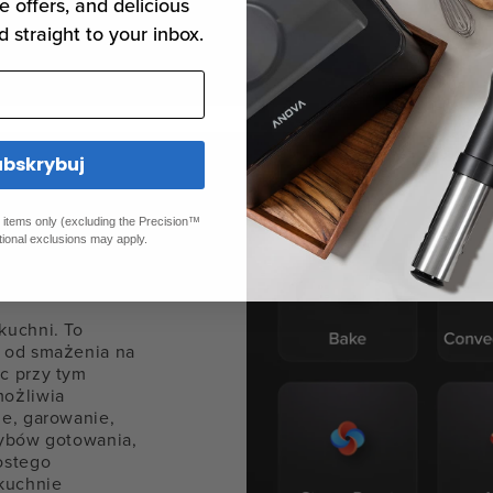
e offers, and delicious
d straight to your inbox.
ubskrybuj
ed items only (excluding the Precision™
 rzeczy
tional exclusions may apply.
kuchni. To
, od smażenia na
c przy tym
możliwia
ie, garowanie,
rybów gotowania,
ostego
kuchnie