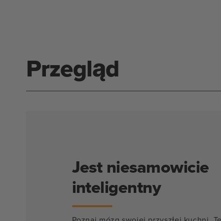
oknie
modalnym
Przegląd
Jest niesamowicie
inteligentny
Poznaj mózg swojej przyszłej kuchni. Te