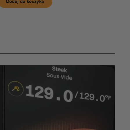
Dodaj do koszyka
e
alnym