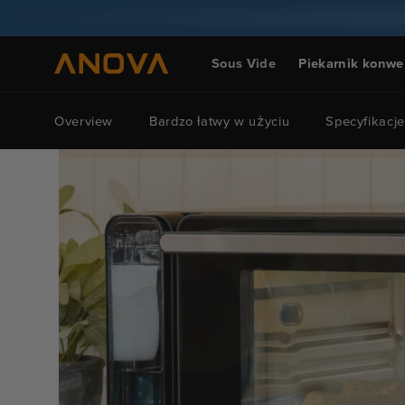
Przejdź
do treści
Sous Vide
Piekarnik konwe
Overview
Bardzo łatwy w użyciu
Specyfikacje
Przejdź
do
informacji
o
produkcie