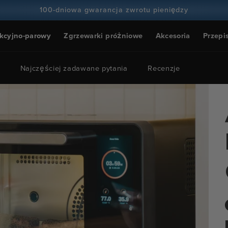
100-dniowa gwarancja zwrotu pieniędzy
Ponad 100 milionów kucharzy i wciąż przybywa
kcyjno-parowy
Zgrzewarki próżniowe
Akcesoria
Przepi
Najczęściej zadawane pytania
Recenzje