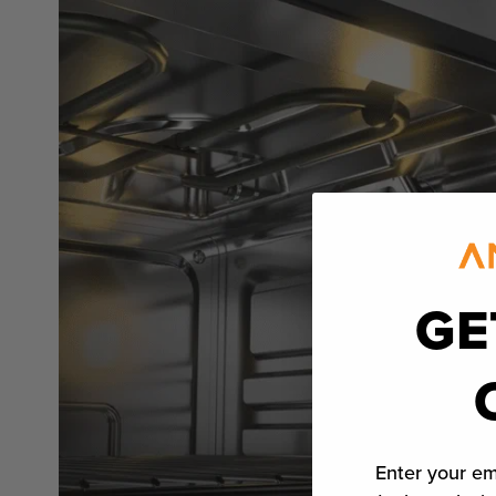
GE
Enter your em