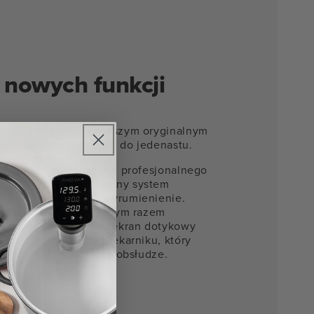
 nowych funkcji
tko, co kochałeś w naszym oryginalnym
ion i podkręciliśmy go do jedenastu.
ry wzbudziłby zazdrość profesjonalnego
ozbudowany konwekcyjny system
iający doskonałe przyrumienienie.
żarówki, które za każdym razem
ną temperaturę. Plus ekran dotykowy
nu bezpośrednio na piekarniku, który
 on niezwykle prosty w obsłudze.
ięcej