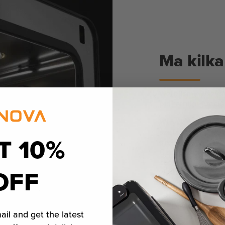
Ma kilka
Wzięliśmy wszys
piekarniku precis
Wtrysk pary, któ
szefa kuchni. R
T 10%
grzewczy zapewn
Czujniki mokrej 
zapewniają ideal
OFF
wielkości telefo
sprawia, że jest
Dowiedz się w
ail and get the latest