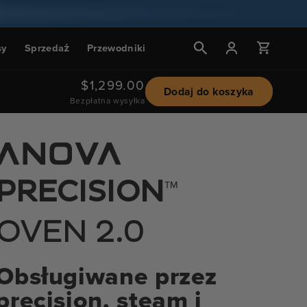
Zaloguj
Wózek
sy
Sprzedaż
Przewodniki
się
Cena
$1,299.00
Dodaj do koszyka
Bezpłatna wysyłka
regularna
™
PRECISION
OVEN 2.0
Obsługiwane przez
precision, steam i