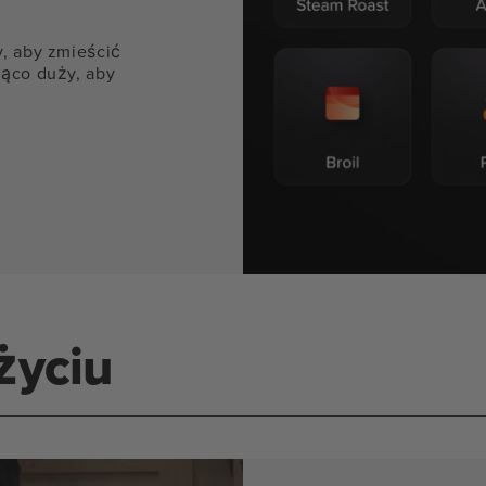
y, aby zmieścić
jąco duży, aby
życiu