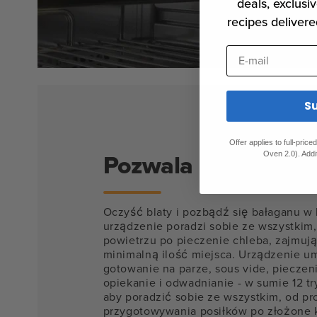
deals, exclusiv
recipes delivere
E-mail
S
Offer applies to full-pric
Pozwala robić wiele
Oven 2.0). Addi
Oczyść blaty i pozbądź się bałaganu w 
urządzenie poradzi sobie ze wszystkim
powietrzu po pieczenie chleba, zajmują
minimalną ilość miejsca. Urządzenie u
gotowanie na parze, sous vide, pieczen
opiekanie i odwadnianie - w sumie 12 t
aby poradzić sobie ze wszystkim, od pr
przygotowywania posiłków po złożone 