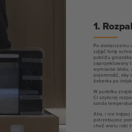
1. Rozpa
Po dostarczeniu 
zdjąć folię ochro
pobliżu gniazdka
zaprojektowany t
wymiarów blatu, 
pojemność, aby o
żeberka po indyk
W pudełku znajdu
Ci szybciej rozp
sonda temperatury
Aha, i nie krępuj 
potrzebujesz pom
choć wielu robi 