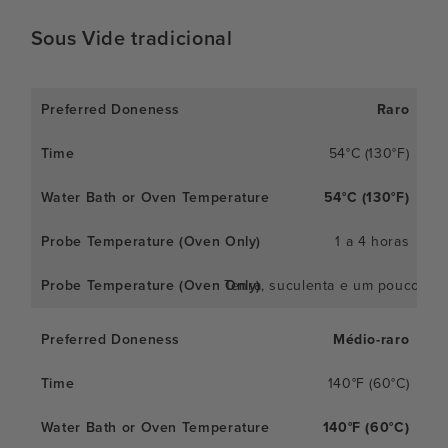
Sous Vide tradicional
Raro
54°C (130°F)
54°C (130°F)
1 a 4 horas
Tenra, suculenta e um pouco es
Médio-raro
140°F (60°C)
140°F (60°C)