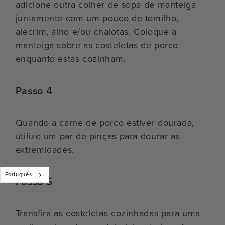
adicione outra colher de sopa de manteiga
juntamente com um pouco de tomilho,
alecrim, alho e/ou chalotas. Coloque a
manteiga sobre as costeletas de porco
enquanto estas cozinham.
Passo 4
Quando a carne de porco estiver dourada,
utilize um par de pinças para dourar as
extremidades.
Português
Passo 5
Transfira as costeletas cozinhadas para uma