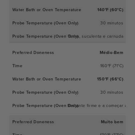
140°F (60°C)
30 minutos
Tenra, suculenta e carnuda
Médio-Bem
160°F (71°C)
150°F (66°C)
30 minutos
Bastante firme e a começar a se
Muito bem