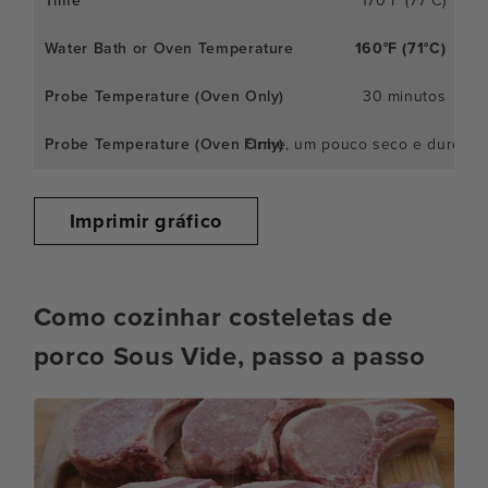
170°F (77°C)
160°F (71°C)
30 minutos
Firme, um pouco seco e duro, m
Imprimir gráfico
Como cozinhar costeletas de
porco Sous Vide, passo a passo