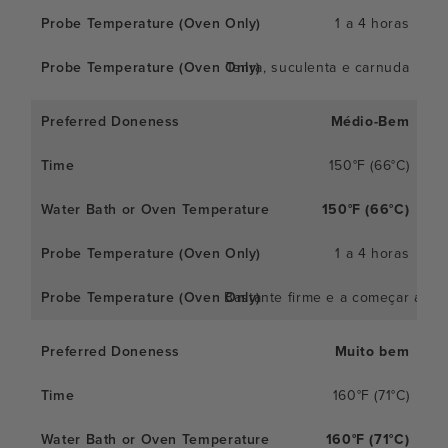
1 a 4 horas
Tenra, suculenta e carnuda
Médio-Bem
150°F (66°C)
150°F (66°C)
1 a 4 horas
Bastante firme e a começar a se
Muito bem
160°F (71°C)
160°F (71°C)