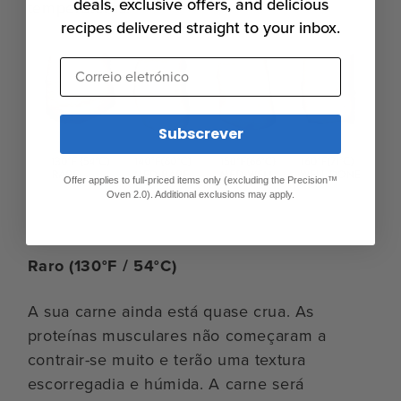
deals, exclusive offers, and delicious
temperaturas:
recipes delivered straight to your inbox.
Correio eletrónico
Subscrever
Offer applies to full-priced items only (excluding the Precision™
Oven 2.0). Additional exclusions may apply.
Raro (130°F / 54°C)
A sua carne ainda está quase crua. As
proteínas musculares não começaram a
contrair-se muito e terão uma textura
escorregadia e húmida. A carne será