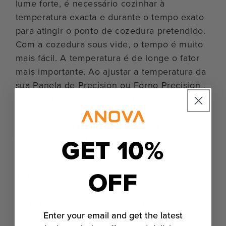
lume forte, é necessário cozinhar à
temperatura exacta e durante o tempo exato
para atingir o ponto de cozedura pretendido.
Com a cozedura sous vide, o tempo é muito
mais fácil. A temperatura é de longe o fator
mais importante. Ao ajustar a temperatura da
sua Panela de Precision ou Forno Precision ,
pode cozinhar as suas costeletas de porco
em qualquer lugar, desde um rosado e
suculento mal passado (130°F / 54°C) até um
GET 10%
firme mas ainda húmido bem passado (160°F /
71°C).
OFF
Tenha em atenção que quanto mais quente
cozinhar, mais humidade vai extrair da carne
de porco. Aqui está uma descrição da textura
Enter your email and get the latest
e suculência que pode esperar a várias