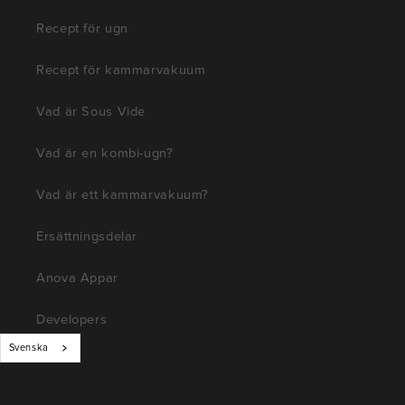
Recept för ugn
Recept för kammarvakuum
Vad är Sous Vide
Vad är en kombi-ugn?
Vad är ett kammarvakuum?
Ersättningsdelar
Anova Appar
Developers
Svenska