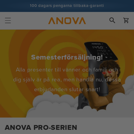
Hoppa till
100 dagars pengarna tillbaka-garanti
innehåll
100+ miljoner kockar och antalet ökar
Vagn
Semesterförsäljning!
Alla presenter till vänner och familj och
dig själv är på rea, men handla nu, dessa
erbjudanden slutar snart!
ANOVA PRO-SERIEN