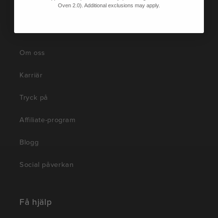
Oven 2.0). Additional exclusions may apply.
Om
Om oss
Karriär
Tryck på
Affiliate-program
Blogg
Social påverkan
Få hjälp