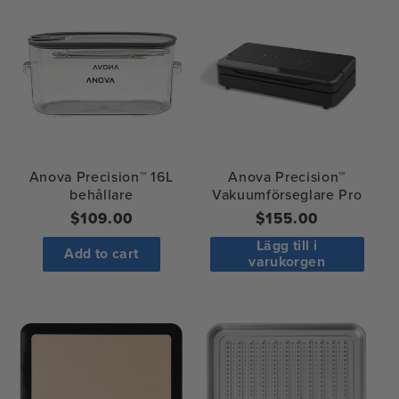
Anova Precision™
Anova Precision™ 16L
Vakuumförseglare Pro
behållare
Regular
$155.00
Ordinarie
$109.00
price
pris
Lägg till i
Add to cart
varukorgen