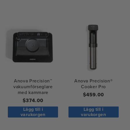
Anova Precision™
Anova Precision®
vakuumförseglare
Cooker Pro
med kammare
Ordinarie
$459.00
Ordinarie
$374.00
pris
pris
Lägg till i
Lägg till i
varukorgen
varukorgen