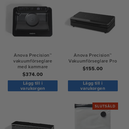
Anova Precision™
Anova Precision™
vakuumförseglare
Vakuumförseglare Pro
med kammare
Regular
$155.00
Ordinarie
$374.00
price
pris
Lägg till i
Lägg till i
varukorgen
varukorgen
SLUTSÅLD