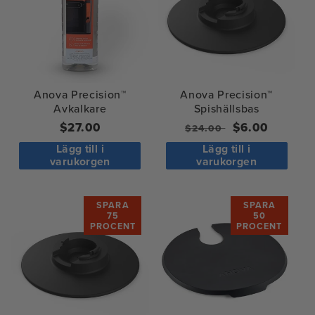
Anova Precision™
Anova Precision™
Avkalkare
Spishällsbas
Ordinarie
$27.00
Ordinarie
Försäljningsp
$6.00
$24.00
pris
pris
Lägg till i
Lägg till i
varukorgen
varukorgen
SPARA
SPARA
75
50
PROCENT
PROCENT