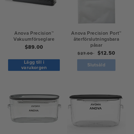
Anova Precision™
Anova Precision Port™
Vakuumförseglare
återförslutningsbara
påsar
Ordinarie
$89.00
Ordinarie
Försäljningspr
$12.50
$27.00
pris
pris
Lägg till i
Slutsåld
varukorgen