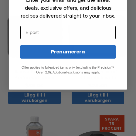
deals, exclusive offers, and delicious
recipes delivered straight to your inbox.
E-post
Prenumerera
Offer applies to full-priced items only (excluding the Precision™
Anova Precision™
Anova Precision™
Oven 2.0). Additional exclusions may apply.
Perforerad panna
Silikonbakmatta
Ordinarie
$34.00
Ordinarie
$24.00
pris
pris
Lägg till i
Lägg till i
varukorgen
varukorgen
SPARA
75
PROCENT