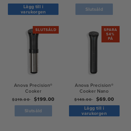
pris
pris
Lägg till i
Slutsåld
varukorgen
SLUTSÅLD
SPARA
54%
PÅ
Anova Precision®
Anova Precision®
Cooker
Cooker Nano
Regular
Sale
$199.00
Ordinarie
Försäljningspr
$69.00
$219.00
$149.00
price
price
pris
Lägg till i
Slutsåld
varukorgen