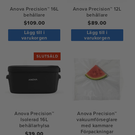
Anova Precision™ 16L
Anova Precision™ 12L
behållare
behållare
Ordinarie
$109.00
Ordinarie
$89.00
pris
pris
Lägg till i
Lägg till i
varukorgen
varukorgen
SLUTSÅLD
Anova Precision™
Anova Precision™
Isolerad 16L
vakuumförseglare
behållarhylsa
med kammare
Förpackningar
Ordinarie
$39.00