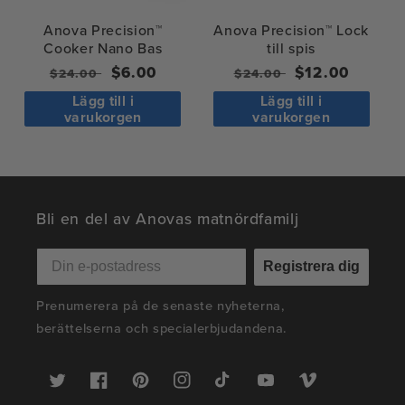
Anova Precision™
Anova Precision™ Lock
Cooker Nano Bas
till spis
Ordinarie
Försäljningspris
$6.00
Ordinarie
Försäljningspr
$12.00
$24.00
$24.00
pris
pris
Lägg till i
Lägg till i
varukorgen
varukorgen
Bli en del av Anovas matnördfamilj
Registrera dig
Prenumerera på de senaste nyheterna,
berättelserna och specialerbjudandena.
Twitter
Facebook
Pinterest
Instagram
TikTok
YouTube
Vimeo