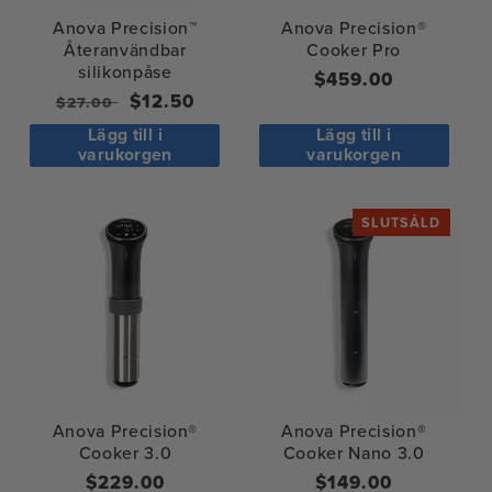
:
Anova Precision™
Anova Precision®
Återanvändbar
Cooker Pro
silikonpåse
Ordinarie
$459.00
Ordinarie
Försäljningspris
$12.50
$27.00
pris
pris
Lägg till i
Lägg till i
varukorgen
varukorgen
SLUTSÅLD
Anova Precision®
Anova Precision®
Cooker 3.0
Cooker Nano 3.0
Ordinarie
$229.00
Ordinarie
$149.00