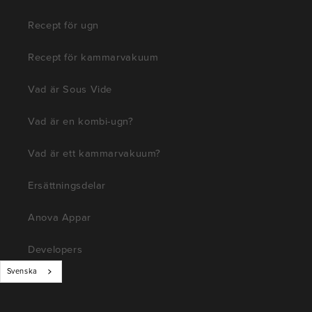
Recept för ugn
Recept för kammarvakuum
Vad är Sous Vide
Vad är en kombi-ugn?
Vad är ett kammarvakuum?
Ersättningsdelar
Anova Appar
Developers
Svenska