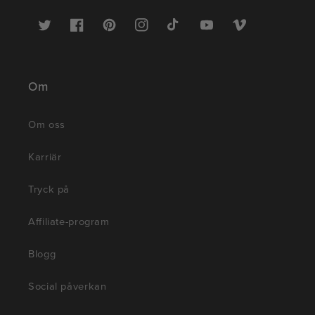
Twitter
Facebook
Pinterest
Instagram
TikTok
YouTube
Vimeo
Om
Om oss
Karriär
Tryck på
Affiliate-program
Blogg
Social påverkan