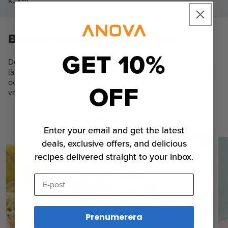
köket.
Börja med våra favoritrecept.
GET 10%
Det är roligt och enkelt att använda de förinställda
lägena ovan för att experimentera hemma, men vi har
också tagit fram massor av recept så att du vet exakt
OFF
var du ska börja.
Utforska recept
Enter your email and get the latest
deals, exclusive offers, and delicious
recipes delivered straight to your inbox.
E-post
Prenumerera