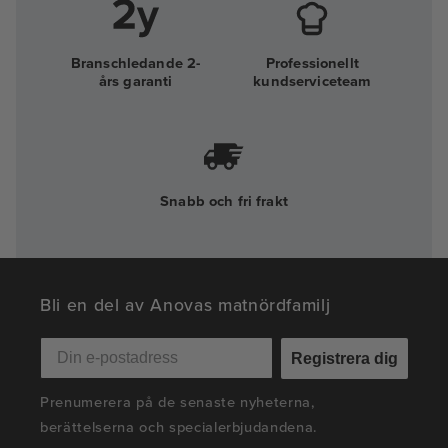
Branschledande 2-
Professionellt
års garanti
kundserviceteam
Snabb och fri frakt
Bli en del av Anovas matnördfamilj
Registrera dig
Prenumerera på de senaste nyheterna,
berättelserna och specialerbjudandena.