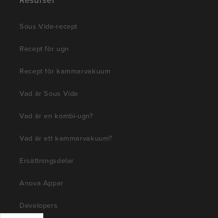
Sous Vide-recept
Recept för ugn
Recept för kammarvakuum
Vad är Sous Vide
Vad är en kombi-ugn?
Vad är ett kammarvakuum?
Ersättningsdelar
Anova Appar
Developers