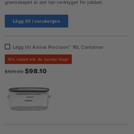
grannskapet är det här verktyget för jobbet.
Lägg till i varukorgen
Lägg
Lägg till Anova Precision™ 16L Container
till
Anova
10% rabatt när du buntar ihop!
Precision™
16L
$98.10
$109.00
Container