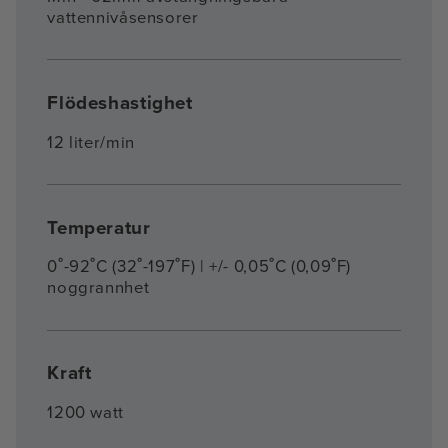
vattennivåsensorer
Flödeshastighet
12 liter/min
Temperatur
0˚-92˚C (32˚-197˚F) | +/- 0,05˚C (0,09˚F)
noggrannhet
Kraft
1200 watt