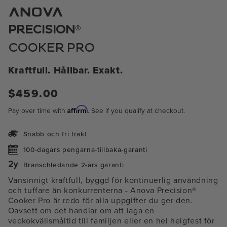
1
i
modal
®
PRECISION
COOKER PRO
Kraftfull. Hållbar. Exakt.
Ordinarie
$459.00
pris
Affirm
Pay over time with
. See if you qualify at checkout.
Snabb och fri frakt
100-dagars pengarna-tillbaka-garanti
Branschledande 2-års garanti
Vansinnigt kraftfull, byggd för kontinuerlig användning
och tuffare än konkurrenterna - Anova Precision®
Cooker Pro är redo för alla uppgifter du ger den.
Oavsett om det handlar om att laga en
veckokvällsmåltid till familjen eller en hel helgfest för