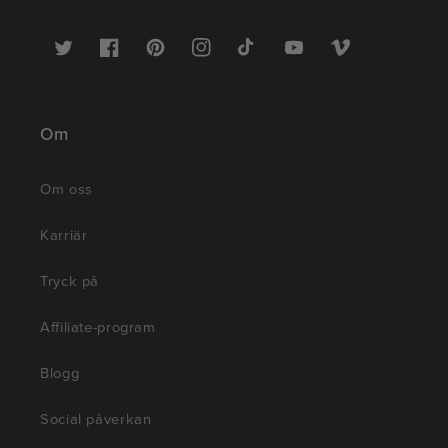
Twitter
Facebook
Pinterest
Instagram
TikTok
YouTube
Vimeo
Om
Om oss
Karriär
Tryck på
Affiliate-program
Blogg
Social påverkan