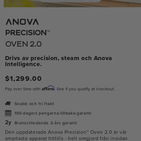
Öppna
media
1
i
modal
™
PRECISION
OVEN 2.0
Drivs av precision, steam och Anova
Intelligence.
Regular
$1,299.00
price
Affirm
Pay over time with
. See if you qualify at checkout.
Snabb och fri frakt
100-dagars pengarna-tillbaka-garanti
Branschledande 2-års garanti
Den uppdaterade Anova Precision™ Oven 2.0 är vår
smartaste apparat hittills
- helt omgjord från insidan