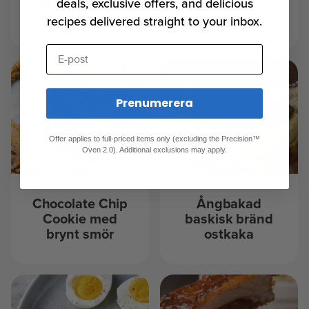
Parker House-
gryta
deals, exclusive offers, and delicious
bullar
recipes delivered straight to your inbox.
E-post
Prenumerera
Offer applies to full-priced items only (excluding the Precision™
Oven 2.0). Additional exclusions may apply.
Chocolate Chip
Ångbakad
Cookie med
baskisk bränd
brynt smör
ostkaka