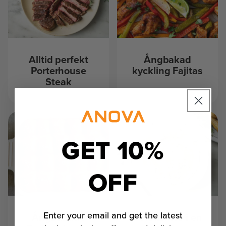
Alltid perfekt
Ångbakad
Porterhouse
kyckling Fajitas
Steak
GET 10%
OFF
Enter your email and get the latest
Ångbakade
Potatismos i en