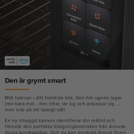
Den är grymt smart
Möt hjärnan i ditt framtida kök. Den här ugnen lagar
inte bara mat - den tittar, lär sig och anpassar sig ...
men inte på ett läskigt sätt.
En ny inbyggd kamera identifierar din måltid och
föreslår den perfekta tillagningsmetoden från Anovas
djupa kunskapsbas. Och du kan använda Anova Oven-