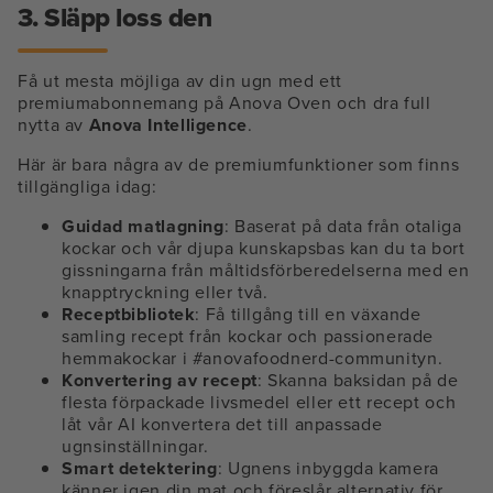
3. Släpp loss den
Få ut mesta möjliga av din ugn med ett
premiumabonnemang på Anova Oven och dra full
nytta av
Anova Intelligence
.
Här är bara några av de premiumfunktioner som finns
tillgängliga idag:
Guidad matlagning
: Baserat på data från otaliga
kockar och vår djupa kunskapsbas kan du ta bort
gissningarna från måltidsförberedelserna med en
knapptryckning eller två.
Receptbibliotek
: Få tillgång till en växande
samling recept från kockar och passionerade
hemmakockar i #anovafoodnerd-communityn.
Konvertering av recept
: Skanna baksidan på de
flesta förpackade livsmedel eller ett recept och
låt vår AI konvertera det till anpassade
ugnsinställningar.
Smart detektering
: Ugnens inbyggda kamera
känner igen din mat och föreslår alternativ för