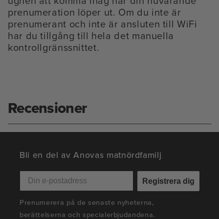
ugnen att komma ihåg när din nuvarande
prenumeration löper ut. Om du inte är
prenumerant och inte är ansluten till WiFi
har du tillgång till hela det manuella
kontrollgränssnittet.
Recensioner
Bli en del av Anovas matnördfamilj
Registrera dig
Prenumerera på de senaste nyheterna,
berättelserna och specialerbjudandena.