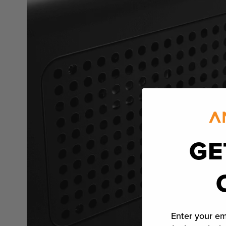
GE
Enter your em