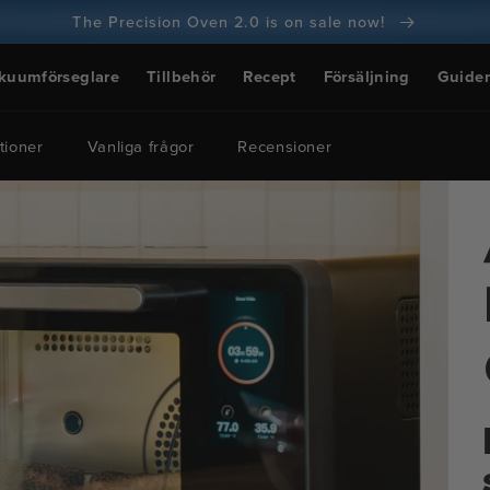
The Precision Oven 2.0 is on sale now!
100 dagars pengarna tillbaka-garanti
kuumförseglare
Tillbehör
Recept
Försäljning
Guider
100+ miljoner kockar och antalet ökar
tioner
Vanliga frågor
Recensioner