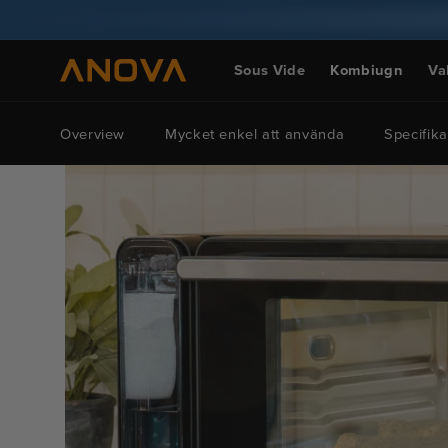
Hoppa till
innehåll
Sous Vide
Kombiugn
Va
Overview
Mycket enkel att använda
Specifika
Hoppa till
produktinformation