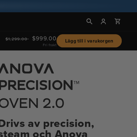
Logga
Vagn
in
Regular
Sale
$999.00
$1,299.00
Lägg till i varukorgen
Fri frakt
price
price
™
PRECISION
OVEN 2.0
Drivs av precision,
steam och Anova