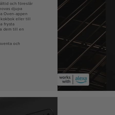
ltid och föreslår
novas djupa
va Oven-appen
kokbok eller till
a frysta
a dem till en
ekventa och