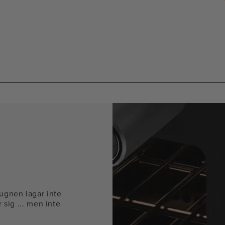
mod
 ugnen lagar inte
r sig ... men inte