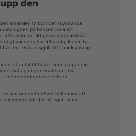
 upp den
den anländer, ta bort det skyddande
placera ugnen på bänken nära ett
r utformats för att passa standardmått
tidigt som den har tillräcklig kapacitet
lt från en revbensspjäll till Thanksgiving-
anns ett antal tillbehör som hjälper dig
 med matlagningen snabbare: två
åt, en temperaturgivare och en
.
 en vän om du behöver hjälp med att
en om många gör det på egen hand.