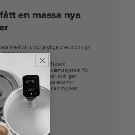
fått en massa nya
er
skade med vår ursprungliga precision ugn
den till elva.
om skulle göra en proffskock
ppgraderat konvektionsvärmesystem för
 Sensorer för våta bulber som ger
r varje gång. Plus en pekskärm i
irekt på ugnen som gör den mycket
a.