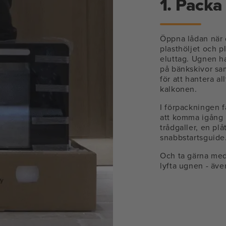
1. Packa
Öppna lådan när 
plasthöljet och 
eluttag. Ugnen ha
på bänkskivor sam
för att hantera al
kalkonen.
I förpackningen f
att komma igång
trådgaller, en pl
snabbstartsguide
Och ta gärna med
lyfta ugnen - äv