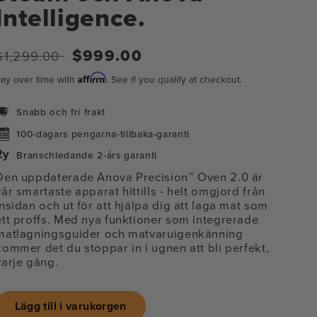
Intelligence.
$999.00
Regular
Sale
$1,299.00
price
price
Affirm
ay over time with
. See if you qualify at checkout.
Snabb och fri frakt
100-dagars pengarna-tillbaka-garanti
Branschledande 2-års garanti
Den uppdaterade Anova Precision™ Oven 2.0 är
vår smartaste apparat hittills
- helt omgjord från
insidan och ut för att hjälpa dig att laga mat som
ett proffs. Med nya funktioner som integrerade
matlagningsguider och matvaruigenkänning
kommer det du stoppar in i ugnen att bli perfekt,
varje gång.
na
ia
Lägg till i varukorgen