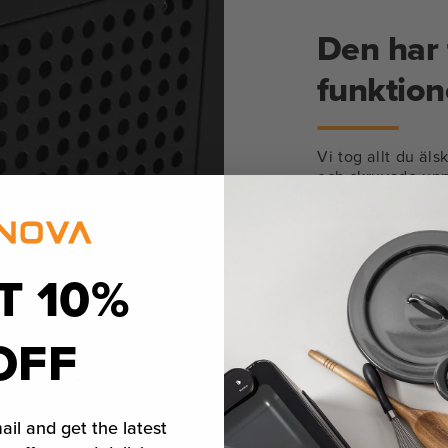
Den har 
funktion
Vi tog allt du äl
och skruvade upp 
Ånginsprutning s
avundsjuk. Ett u
perfekt brynning.
perfekt temperatu
T 10%
telefonstorlek d
enkel att använd
OFF
Lär dig mer
ail and get the latest