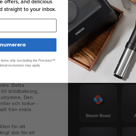
e offers, and delicious
d straight to your inbox.
enumerera
en massa
ed items only (excluding the Precision™
tional exclusions may apply.
råte. Detta
 till brödbakning,
d utrymme. Den
rillar och torkar -
allt från enkla
liten för att
igt stor för att