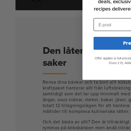
deals, exclusiv
recipes delivere
E-post
Pr
Den låter dig göra 
saker
Offer applies to full-pric
Oven 2.0). Addi
Rensa dina bänkar och ta bort allt köksb
kraftpaket hanterar allt från luftstekning
samtidigt som det tar upp minimalt me
ångar, sous videar, steker, bakar, jäser, g
totalt 12 tillagningslägen för att hantera 
måltider till komplexa kulinariska rätter.
Och det bästa av allt? Den är tillräckligt 
rymmas på köksbänken men ändå tillräckl