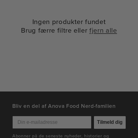
:
Ingen produkter fundet
Brug færre filtre eller
fjern alle
Bliv en del af Anova Food Nerd-familien
Tilmeld dig
Abonner på de seneste nyheder, historier og