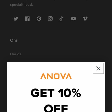
specialtilbud.
Twitter
Facebook
Pinterest
Instagram
TikTok
YouTube
Vimeo
Om
Om os
Karriere
Tryk på
GET 10%
Affiliate-program
Blog
OFF
Social indflydelse