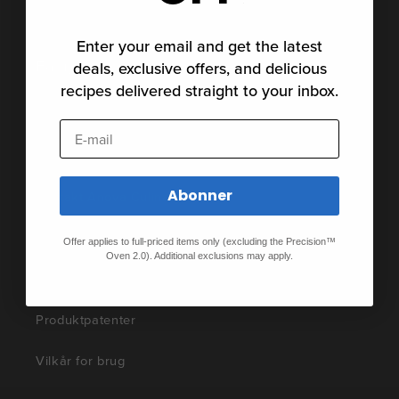
Enter your email and get the latest
Få hjælp
deals, exclusive offers, and delicious
recipes delivered straight to your inbox.
Støtte
E-mail
Fællesskab
Abonner
Kontakt Anova Culinary
Privatlivspolitik
Offer applies to full-priced items only (excluding the Precision™
Oven 2.0). Additional exclusions may apply.
Offentliggørelse af produkter
Produktpatenter
Vilkår for brug