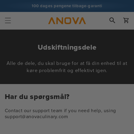
Spring til
100 dages pengene tilbage-garanti
indhold
100+ millioner kokke og stadig flere
Vogn
K
Udskiftningsdele
o
l
Alle de dele, du skal bruge for at få din enhed til at
køre problemfrit og effektivt igen.
l
e
k
Har du spørgsmål?
t
i
Contact our support team if you need help, using
support@anovaculinary.com
o
n