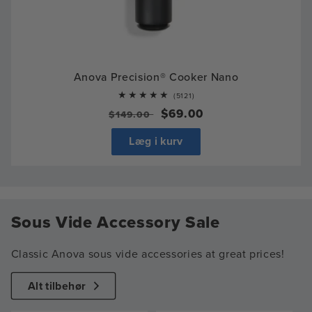
Anova Precision® Cooker Nano
5121
(5121)
total
Almindelig
Udsalgspris
$69.00
$149.00
reviews
pris
Læg i kurv
Sous Vide Accessory Sale
Classic Anova sous vide accessories at great prices!
Alt tilbehør