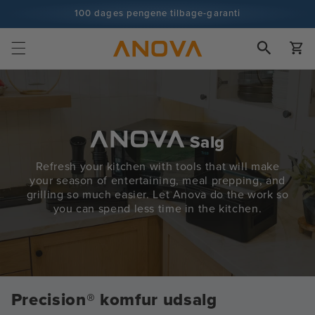
Spring til
100 dages pengene tilbage-garanti
indhold
100+ millioner kokke og stadig flere
Vogn
Salg
Refresh your kitchen with tools that will make
your season of entertaining, meal prepping, and
grilling so much easier. Let Anova do the work so
you can spend less time in the kitchen.
Precision® komfur udsalg