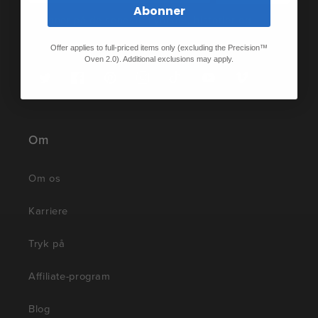
Abonner
Abonner på de seneste nyheder, historier og
specialtilbud.
Offer applies to full-priced items only (excluding the Precision™
Oven 2.0). Additional exclusions may apply.
Twitter
Facebook
Pinterest
Instagram
TikTok
YouTube
Vimeo
Om
Om os
Karriere
Tryk på
Affiliate-program
Blog