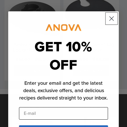
GET 10%
Anova Precision™
Anova Precision™ Låg
Cooker Nano Base
til komfur
OFF
Almindelig
Udsalgspris
$6.00
Almindelig
Udsalgspris
$12.00
$24.00
$24.00
pris
pris
Læg i kurv
Læg i kurv
Enter your email and get the latest
deals, exclusive offers, and delicious
recipes delivered straight to your inbox.
Bliv en del af Anova Food Nerd-familien
E-mail
Tilmeld dig