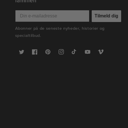
familien
Tilmeld dig
Abonner på de seneste nyheder, historier og
specialtilbud.
Twitter
Facebook
Pinterest
Instagram
TikTok
YouTube
Vimeo