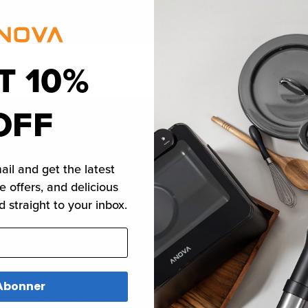
Åbn
T 10%
med
2
i
mod
OFF
Specifikationer
ail and get the latest
e offers, and delicious
d straight to your inbox.
oner
120 x 120 x 21 mm
Abonner
Solidt plastikhus