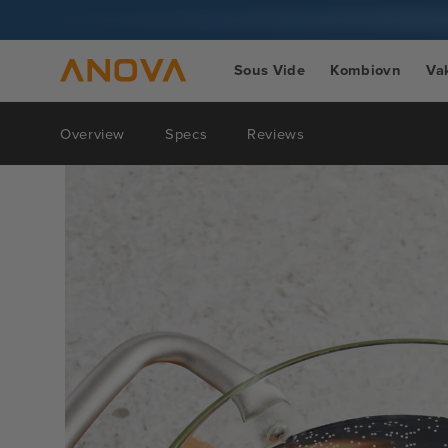
Spring til
indhold
Sous Vide
Kombiovn
Va
Overview
Specs
Reviews
Spring til
produktinformation