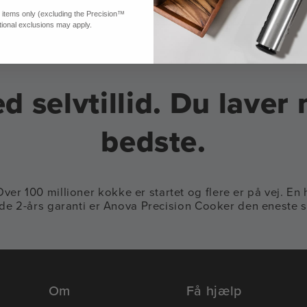
ed items only (excluding the Precision™
tional exclusions may apply.
 selvtillid. Du lave
bedste.
 Over 100 millioner kokke er startet og flere er på vej. E
e 2-års garanti er Anova Precision Cooker den eneste so
Om
Få hjælp