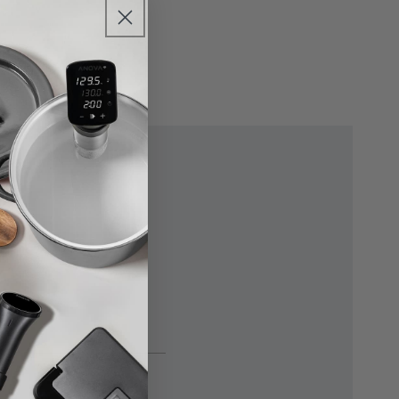
ie
al