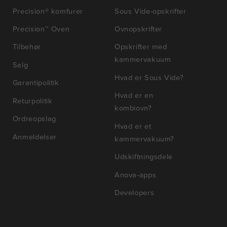
Precision® komfurer
Sous Vide-opskrifter
Precision™ Oven
Ovnopskrifter
Tilbehør
Opskrifter med
kammervakuum
Salg
Hvad er Sous Vide?
Garantipolitik
Hvad er en
Returpolitik
kombiovn?
Ordreopslag
Hvad er et
Anmeldelser
kammervakuum?
Udskiftningsdele
Anova-apps
Developers