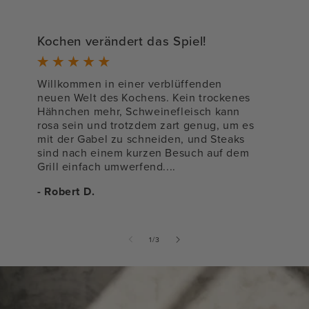
Kochen verändert das Spiel!
D
Willkommen in einer verblüffenden
neuen Welt des Kochens. Kein trockenes
S
Hähnchen mehr, Schweinefleisch kann
u
rosa sein und trotzdem zart genug, um es
-
mit der Gabel zu schneiden, und Steaks
sind nach einem kurzen Besuch auf dem
Grill einfach umwerfend....
- Robert D.
von
1
/
3