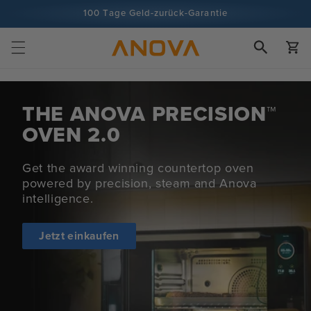
Zum Inhalt
100 Tage Geld-zurück-Garantie
springen
Über 100 Millionen Köche, Tendenz steigend
Wagen
THE ANOVA
PRECISION™
OVEN 2.0
Get the award winning countertop oven
powered by precision, steam and Anova
intelligence.
Jetzt einkaufen