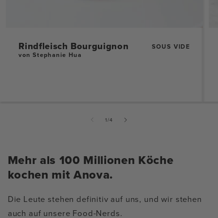
Rindfleisch Bourguignon
SOUS VIDE
von Stephanie Hua
von
1
/
4
Mehr als 100 Millionen Köche
kochen mit Anova.
Die Leute stehen definitiv auf uns, und wir stehen
auch auf unsere Food-Nerds.