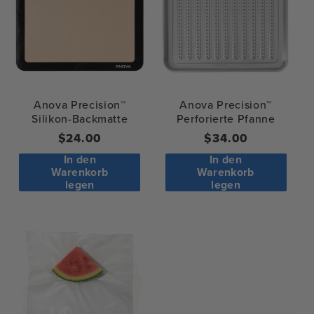
Anova Precision™
Anova Precision™
Silikon-Backmatte
Perforierte Pfanne
Regulärer
$24.00
Regulärer
$34.00
Preis
Preis
In den
In den
Warenkorb
Warenkorb
legen
legen