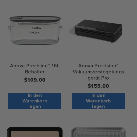
Anova Precision™
Anova Precision™ 16L
Vakuumversiegelungs
Behälter
gerät Pro
Regulärer
$109.00
Regular
$155.00
Preis
price
In den
In den
Warenkorb
Warenkorb
legen
legen