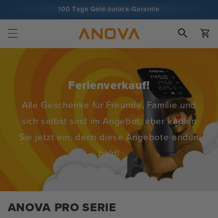
Zum Inhalt
100 Tage Geld-zurück-Garantie
springen
Über 100 Millionen Köche, Tendenz steigend
Wagen
Ferienverkauf!
Alle Geschenke für Freunde, Familie und
sich selbst sind im Angebot, aber kaufen
Sie jetzt ein, denn diese Angebote enden
bald!
ANOVA PRO SERIE