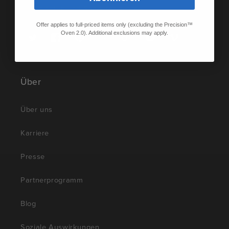
Geschichten und Sonderangebote.
Offer applies to full-priced items only (excluding the Precision™
Oven 2.0). Additional exclusions may apply.
Twitter
Facebook
Pinterest
Instagram
TikTok
YouTube
Vimeo
Über
Über uns
Karriere
Presse
Partnerprogramm
Blog
Soziale Auswirkungen