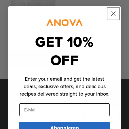
Anova Precision™
Kammer-
Vakuumversiegelungs
GET 10%
beutel
Regulärer
$29.00
Preis
In den
OFF
Warenkorb
legen
Enter your email and get the latest
deals, exclusive offers, and delicious
Werden Sie Mitglied der Anova Food Nerd
recipes delivered straight to your inbox.
Familie
E-Mail
Anmeldung
Abonnieren Sie die neuesten Nachrichten,
Abonnieren