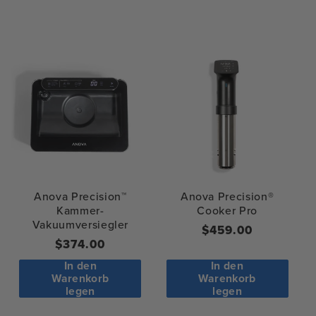
Anova Precision™
Anova Precision®
Kammer-
Cooker Pro
Vakuumversiegler
Regulärer
$459.00
Regulärer
$374.00
Preis
Preis
In den
In den
Warenkorb
Warenkorb
legen
legen