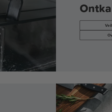
Ontka
Vei
Ov