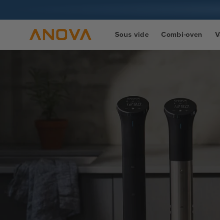
naar
inhoud
Sous vide
Combi-oven
V