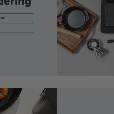
dering
and