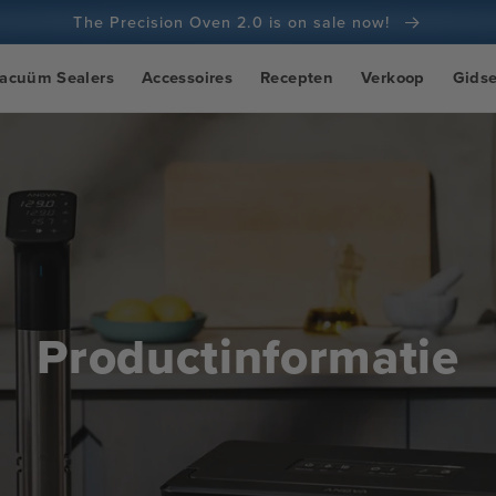
The Precision Oven 2.0 is on sale now!
100 dagen geld-terug-garantie
acuüm Sealers
Accessoires
Recepten
Verkoop
Gids
100+ miljoen koks en groeiend
Productinformatie