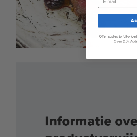
A
Offer applies to full-pric
Oven 2.0). Addi
Informatie ove