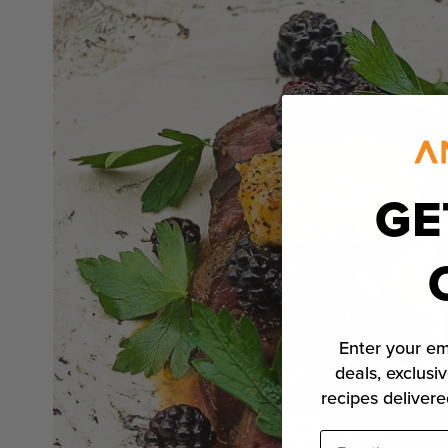
GE
Enter your em
deals, exclusiv
recipes delivere
E-mail