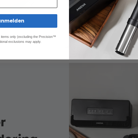
anmelden
ed items only (excluding the Precision™
tional exclusions may apply.
r