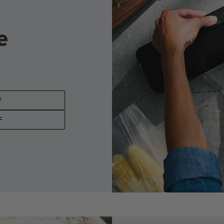
e
F
F