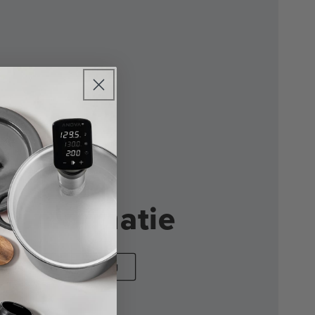
rnische
ctinformatie
B 1200 Openbaarmaking