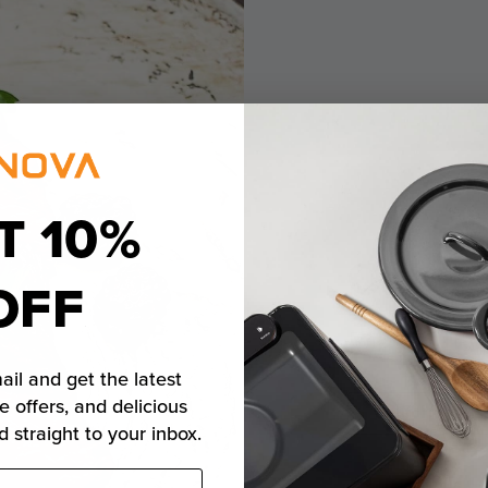
T 10%
Califo
OFF
produ
ail and get the latest
e offers, and delicious
Californië A
d straight to your inbox.