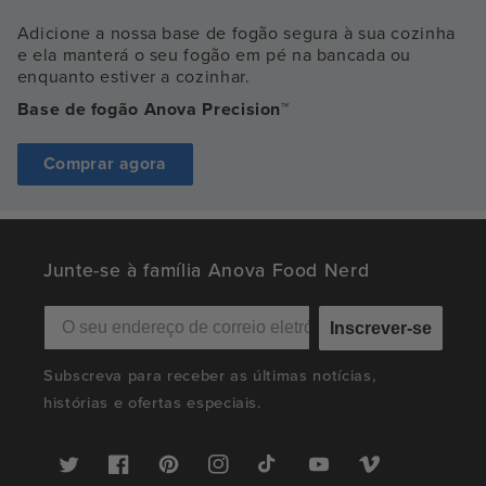
Adicione a nossa base de fogão segura à sua cozinha
e ela manterá o seu fogão em pé na bancada ou
enquanto estiver a cozinhar.
Base de fogão Anova Precision™
Comprar agora
Junte-se à família Anova Food Nerd
Inscrever-se
Subscreva para receber as últimas notícias,
histórias e ofertas especiais.
Twitter
Facebook
Pinterest
Instagram
TikTok
YouTube
Vimeo