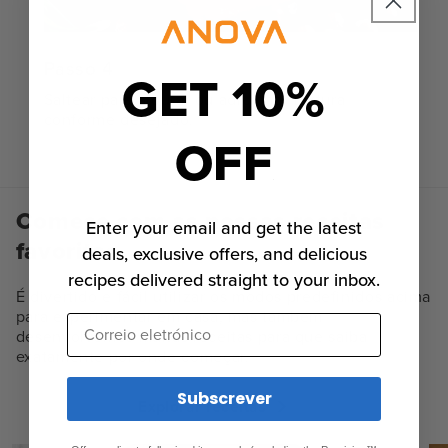
Passo 4
GET 10%
Saltear para alourar ou adicionar textura
conforme desejado.
OFF
Comece com as nossas receitas
Enter your email and get the latest
favoritas.
deals, exclusive offers, and delicious
recipes delivered straight to your inbox.
É divertido e fácil utilizar os modos predefinidos acima
para experimentar em casa, mas também
Correio eletrónico
desenvolvemos muitas receitas para que saiba
exatamente por onde começar.
Subscrever
Explorar receitas