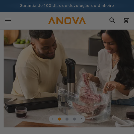
para o
Garantia de 100 dias de devolução do dinheiro
conteúdo
Mais de 100 milhões de cozinheiros e continua a aumentar
Carrinh
Saltar para
a
informação
sobre o
produto
Abrir
o