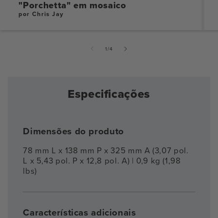
"Porchetta" em mosaico
por Chris Jay
de
1
/
4
Especificações
Dimensões do produto
78 mm L x 138 mm P x 325 mm A (3,07 pol.
L x 5,43 pol. P x 12,8 pol. A) | 0,9 kg (1,98
lbs)
Características adicionais