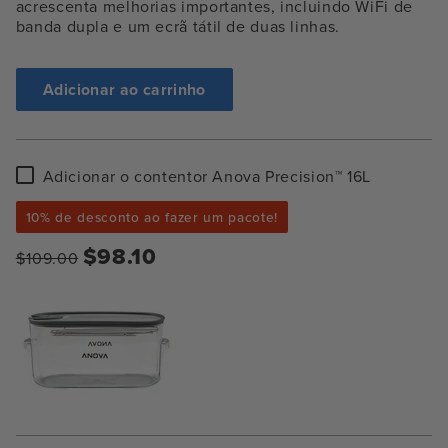
acrescenta melhorias importantes, incluindo
WiFi de
banda dupla e um ecrã tátil de duas linhas.
Adicionar ao carrinho
Adicionar
Adicionar o contentor Anova Precision™ 16L
o
contentor
10% de desconto ao fazer um pacote!
Anova
Precision™
$98.10
$109.00
16L