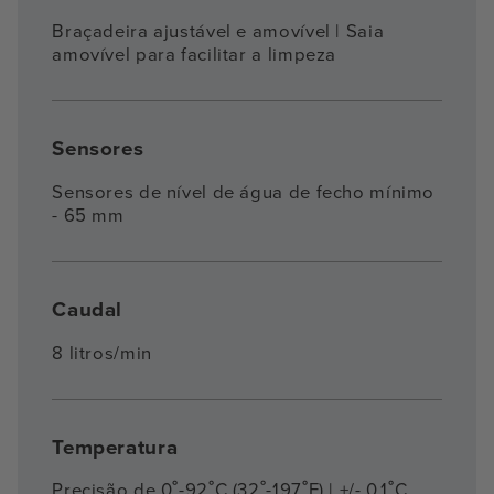
Braçadeira ajustável e amovível | Saia
amovível para facilitar a limpeza
Sensores
Sensores de nível de água de fecho mínimo
- 65 mm
Caudal
8 litros/min
Temperatura
Precisão de 0˚-92˚C (32˚-197˚F) | +/- 0,1˚C