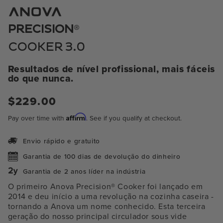
media
1
no
®
PRECISION
modal
COOKER 3.0
Resultados de nível profissional, mais fáceis
do que nunca.
Preço
$229.00
normal
Affirm
Pay over time with
. See if you qualify at checkout.
Envio rápido e gratuito
Garantia de 100 dias de devolução do dinheiro
Garantia de 2 anos líder na indústria
O primeiro Anova Precision® Cooker foi lançado em
2014 e deu início a uma revolução na cozinha caseira -
tornando a Anova um nome conhecido. Esta terceira
geração do nosso principal circulador sous vide