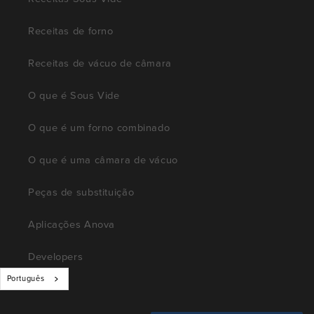
Receitas de forno
Receitas de vácuo de câmara
O que é Sous Vide
O que é um forno combinado
O que é uma câmara de vácuo
Peças de substituição
Aplicações Anova
Developers
Português