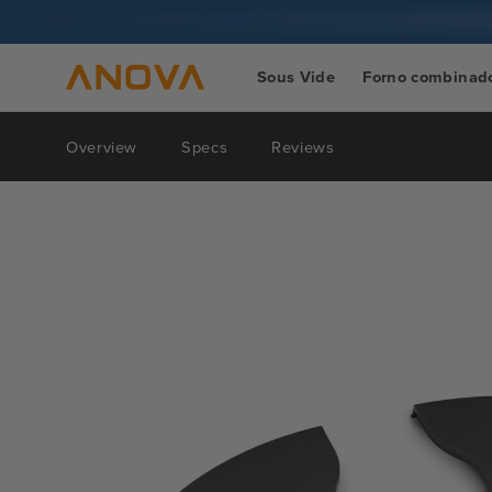
para o
conteúdo
Sous Vide
Forno combinad
Overview
Specs
Reviews
Skip to
product
information