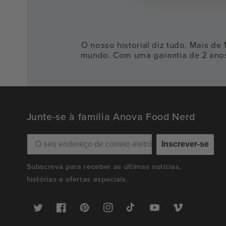
O nosso historial diz tudo. Mais de
mundo. Com uma garantia de 2 anos l
Junte-se à família Anova Food Nerd
Inscrever-se
Subscreva para receber as últimas notícias,
histórias e ofertas especiais.
Twitter
Facebook
Pinterest
Instagram
TikTok
YouTube
Vimeo