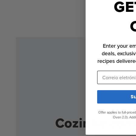
GE
Abrir
o
media
1
no
modal
Enter your em
deals, exclusiv
recipes delivere
Correio eletrónic
S
Offer applies to full-pric
Cozinhe com 
Oven 2.0). Addi