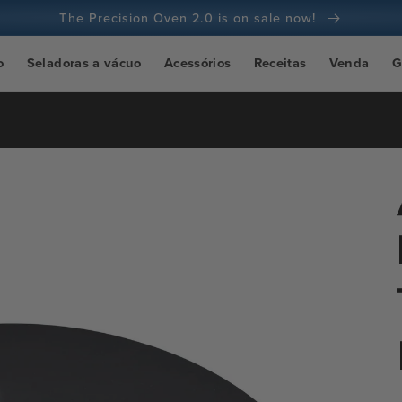
The Precision Oven 2.0 is on sale now!
Garantia de 100 dias de devolução do dinheiro
o
Seladoras a vácuo
Acessórios
Receitas
Venda
G
Mais de 100 milhões de cozinheiros e continua a aumentar