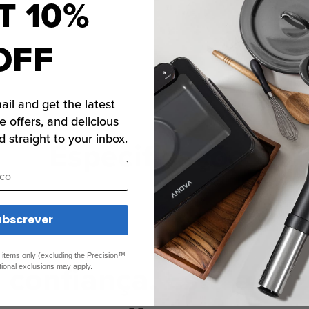
T 10%
OFF
Abrir
o
med
2
no
mod
ail and get the latest
e offers, and delicious
d straight to your inbox.
Especificações
o
ubscrever
ed items only (excluding the Precision™
confiança. Está a co
tional exclusions may apply.