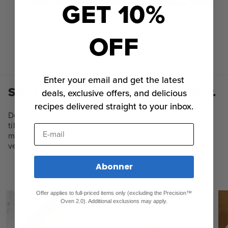
GET 10%
Trin 4
OFF
Steg for at brune eller tilføj tekstur efter ønske.
Enter your email and get the latest
Start med vores yndlingsopskrifter.
deals, exclusive offers, and delicious
recipes delivered straight to your inbox.
Det er sjovt og nemt at bruge de forudindstillede
tilstande ovenfor til at eksperimentere derhjemme,
E-mail
men vi har også udviklet masser af opskrifter, så du
ved præcis, hvor du skal starte.
Abonner
Udforsk opskrifter
Offer applies to full-priced items only (excluding the Precision™
Oven 2.0). Additional exclusions may apply.