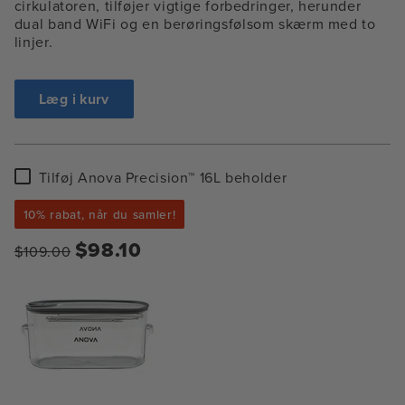
cirkulatoren, tilføjer vigtige forbedringer, herunder
dual band WiFi og en berøringsfølsom skærm med to
linjer.
Læg i kurv
Tilføj
Tilføj Anova Precision™ 16L beholder
Anova
Precision™
10% rabat, når du samler!
16L
beholder
$98.10
$109.00