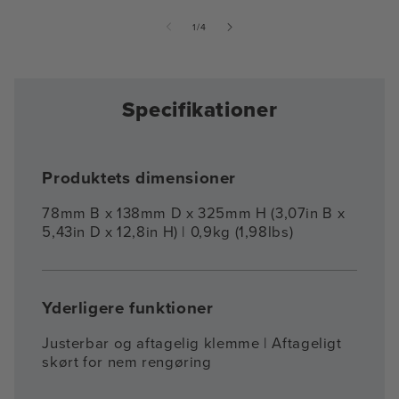
af
1
/
4
Specifikationer
Produktets dimensioner
78mm B x 138mm D x 325mm H (3,07in B x
5,43in D x 12,8in H) | 0,9kg (1,98lbs)
Yderligere funktioner
Justerbar og aftagelig klemme | Aftageligt
skørt for nem rengøring