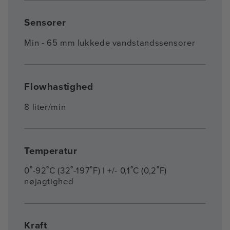
Sensorer
Min - 65 mm lukkede vandstandssensorer
Flowhastighed
8 liter/min
Temperatur
0˚-92˚C (32˚-197˚F) | +/- 0,1˚C (0,2˚F)
nøjagtighed
Kraft