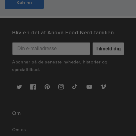
Køb nu
Bliv en del af Anova Food Nerd-familien
Tilmeld dig
Abonner på de seneste nyheder, historier og
specialtilbud.
Twitter
Facebook
Pinterest
Instagram
TikTok
YouTube
Vimeo
Om
Om os