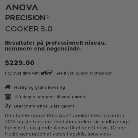
1
i
modal
®
PRECISION
COOKER 3.0
Resultater på professionelt niveau,
nemmere end nogensinde.
Almindelig
$229.00
pris
Affirm
Pay over time with
. See if you qualify at checkout.
Hurtig og gratis levering
100 dages pengene tilbage-garanti
Brancheførende 2-års garanti
Den første Anova Precision® Cooker blev lanceret i
2014 og startede en revolution inden for madlavning i
hjemmet - og gjorde Anova til et kendt navn. Denne
tredje generation af vores flagskib, sous vide-