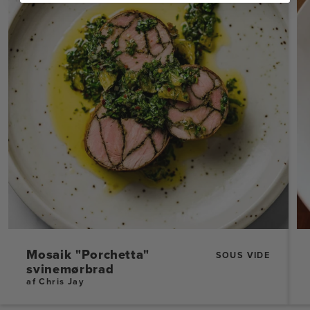
Mosaik "Porchetta"
SOUS VIDE
svinemørbrad
af Chris Jay