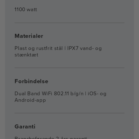
1100 watt
Materialer
Plast og rustfrit stål | IPX7 vand- og
stænktæt
Forbindelse
Dual Band WiFi 802.11 b/g/n | iOS- og
Android-app
Garanti
Brancheførende 2-års garanti