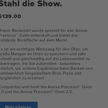
Stahl die Show.
Regulärer
$139.00
Preis
Dieser Backstahl wurde speziell für den Anova
Precision™ Oven entwickelt und bietet die
solideste Backfläche auf dem Markt.
Es ist ein wichtiges Werkzeug für den Ofen, um
große Mengen an Hitze zu speichern und sehr
schnell und gleichmäßig auf die Lebensmittel zu
übertragen, die Sie zubereiten - besonders
nützlich, um schöne Ergebnisse beim Backen von
handwerklich hergestelltem Brot, Pizza und
dergleichen zu erzielen!
ien
Compatible with both the Anova Precision™ Oven
al
1.0
and
the Anova Precision™ Oven 2.0.
en
Mehr erfahren