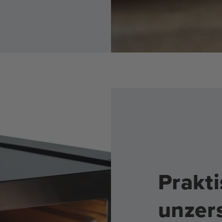
Prakt
unzers