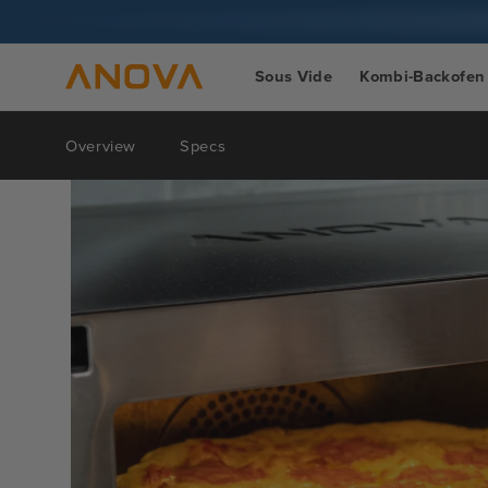
Zum Inhalt
springen
Sous Vide
Kombi-Backofen
Overview
Specs
Zur
Produktinformation
springen