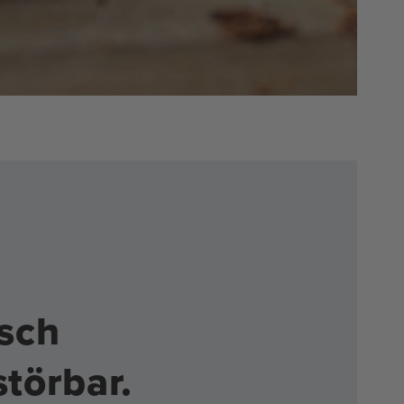
isch
törbar.