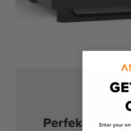
GE
Perfekte Pizza
Enter your em