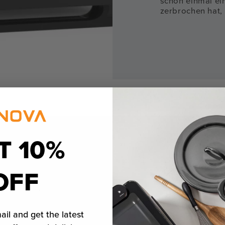
schon einmal ei
zerbrochen hat, 
T 10%
OFF
,
ail and get the latest