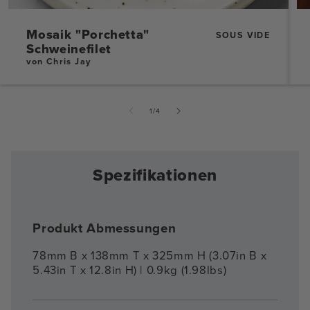
Mosaik "Porchetta"
SOUS VIDE
Schweinefilet
von Chris Jay
von
1
/
4
Spezifikationen
Produkt Abmessungen
78mm B x 138mm T x 325mm H (3.07in B x
5.43in T x 12.8in H) | 0.9kg (1.98lbs)