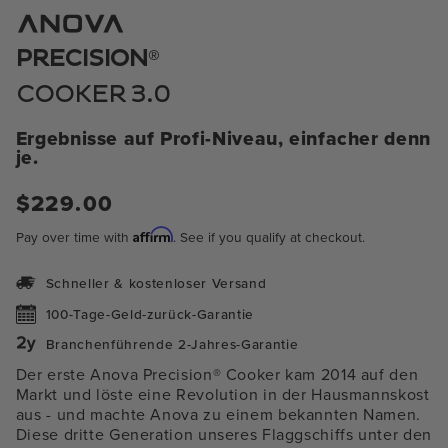
im
Modal
öffnen
®
PRECISION
COOKER 3.0
Ergebnisse auf Profi-Niveau, einfacher denn
je.
Regulärer
$229.00
Preis
Affirm
Pay over time with
. See if you qualify at checkout.
Schneller & kostenloser Versand
100-Tage-Geld-zurück-Garantie
Branchenführende 2-Jahres-Garantie
Der erste Anova Precision® Cooker kam 2014 auf den
Markt und löste eine Revolution in der Hausmannskost
aus - und machte Anova zu einem bekannten Namen.
Diese dritte Generation unseres Flaggschiffs unter den