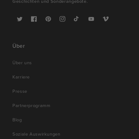
Geschichten und Sonderangebote.
Twitter
Facebook
Pinterest
Instagram
TikTok
YouTube
Vimeo
Über
Über uns
Karriere
Presse
Partnerprogramm
Blog
Soziale Auswirkungen