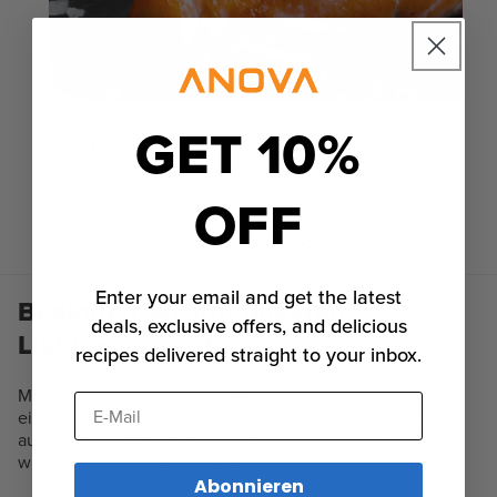
GET 10%
Schritt 4
Nach Belieben anbraten, um sie zu bräunen oder
OFF
mit Textur zu versehen.
Enter your email and get the latest
Beginnen Sie mit unseren
deals, exclusive offers, and delicious
Lieblingsrezepten.
recipes delivered straight to your inbox.
Mit den voreingestellten Modi können Sie ganz
E-Mail
einfach zu Hause experimentieren, aber wir haben
auch viele Rezepte entwickelt, damit Sie genau
wissen, womit Sie anfangen sollen.
Abonnieren