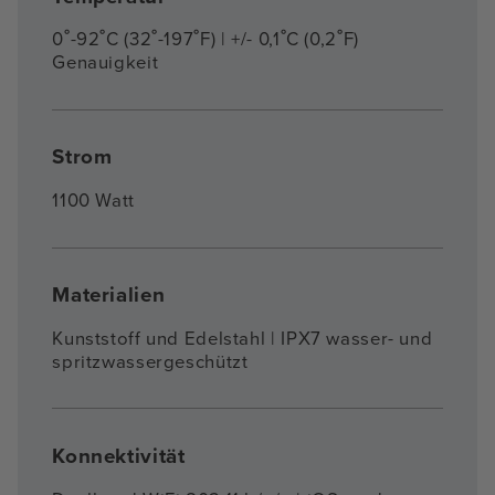
0˚-92˚C (32˚-197˚F) | +/- 0,1˚C (0,2˚F)
Genauigkeit
Strom
1100 Watt
Materialien
Kunststoff und Edelstahl | IPX7 wasser- und
spritzwassergeschützt
Konnektivität