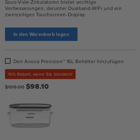
Sous-Vide-Zirkulatoren bietet wichtige
Verbesserungen, darunter
Dualband-WiFi und ein
zweizeiliges Touchscreen-Display.
In den Warenkorb legen
Den
Den Anova Precision™ 16L Behälter hinzufügen
Anova
Precision™
10% Rabatt, wenn Sie bündeln!
16L
Behälter
$98.10
$109.00
hinzufügen