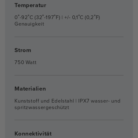
Temperatur
0˚-92˚C (32˚-197˚F) | +/- 0,1˚C (0,2˚F)
Genauigkeit
Strom
750 Watt
Materialien
Kunststoff und Edelstahl | IPX7 wasser- und
spritzwassergeschützt
Konnektivität