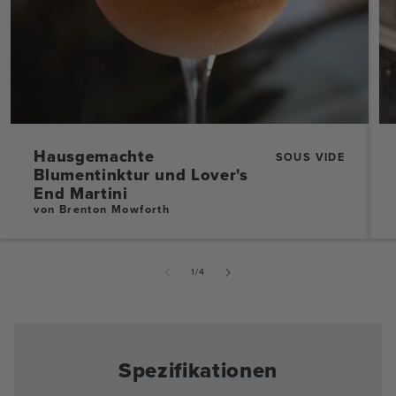
Hausgemachte
SOUS VIDE
Blumentinktur und Lover's
End Martini
von Brenton Mowforth
von
1
/
4
Spezifikationen