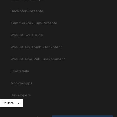
Backofen-Rezepte
Kammer-Vakuum-Rezepte
Was ist Sous Vide
Was ist ein Kombi-Backofen?
Was ist eine Vakuumkammer?
Ersatzteile
Anova-Apps
Developers
Deutsch