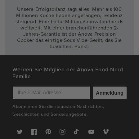
Unsere Erfolgsbilanz sagt alles. Mehr als 100
Millionen Köche haben angefangen, Tendenz
steigend. Eine halbe Million #anovafoodnerds
weltweit. Mit einer branchenführenden 2-
Jahres-Garantie ist der Anova Precision
Cooker das einzige Sous-Vide-Gerät, das Sie
brauchen. Punkt.
Werden Sie Mitglied der Anova Food Nerd
Familie
Anmeldung
Abonnieren Sie die neuesten Nachrichten,
Geschichten und Sonderangebote.
Twitter
Facebook
Pinterest
Instagram
TikTok
YouTube
Vimeo