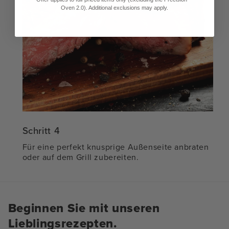
Oven 2.0). Additional exclusions may apply.
Schritt 4
Für eine perfekt knusprige Außenseite anbraten
oder auf dem Grill zubereiten.
Beginnen Sie mit unseren
Lieblingsrezepten.