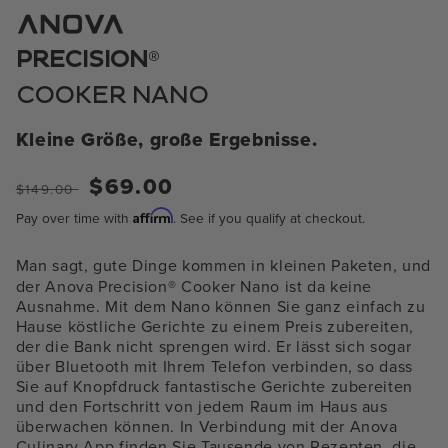
im
Modal
öffnen
®
PRECISION
COOKER NANO
Kleine Größe, große Ergebnisse.
Regulärer
Verkaufspreis
$69.00
$149.00
Preis
Affirm
Pay over time with
. See if you qualify at checkout.
Man sagt, gute Dinge kommen in kleinen Paketen, und
der Anova Precision® Cooker Nano ist da keine
Ausnahme. Mit dem Nano können Sie ganz einfach zu
Hause köstliche Gerichte zu einem Preis zubereiten,
der die Bank nicht sprengen wird. Er lässt sich sogar
über Bluetooth mit Ihrem Telefon verbinden, so dass
Sie auf Knopfdruck fantastische Gerichte zubereiten
und den Fortschritt von jedem Raum im Haus aus
überwachen können. In Verbindung mit der Anova
Culinary App finden Sie Tausende von Rezepten, die