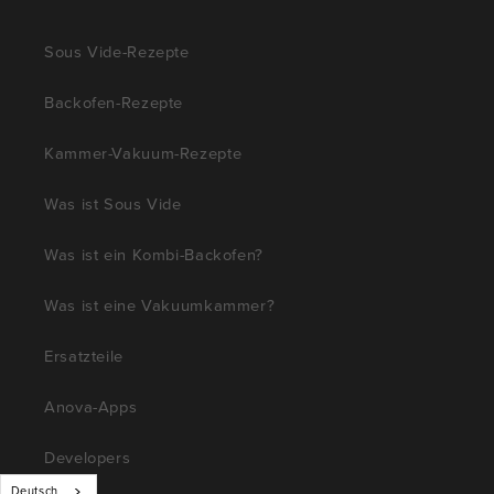
Sous Vide-Rezepte
Backofen-Rezepte
Kammer-Vakuum-Rezepte
Was ist Sous Vide
Was ist ein Kombi-Backofen?
Was ist eine Vakuumkammer?
Ersatzteile
Anova-Apps
Developers
Deutsch