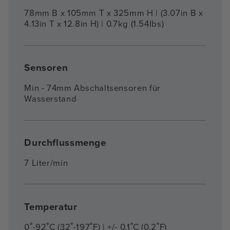
78mm B x 105mm T x 325mm H | (3.07in B x
4.13in T x 12.8in H) | 0.7kg (1.54lbs)
Sensoren
Min - 74mm Abschaltsensoren für
Wasserstand
Durchflussmenge
7 Liter/min
Temperatur
0˚-92˚C (32˚-197˚F) | +/- 0,1˚C (0,2˚F)