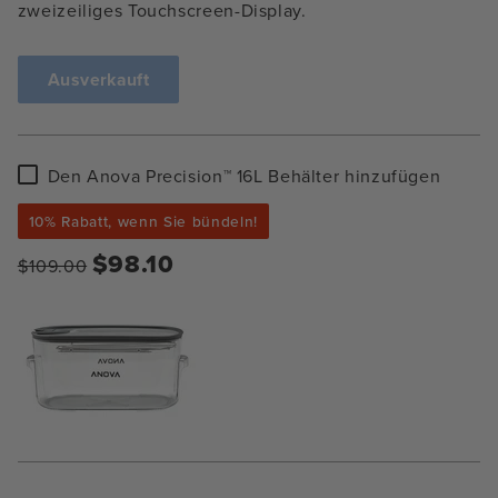
zweizeiliges Touchscreen-Display.
Ausverkauft
Den
Den Anova Precision™ 16L Behälter hinzufügen
Anova
Precision™
10% Rabatt, wenn Sie bündeln!
16L
Behälter
$98.10
$109.00
hinzufügen