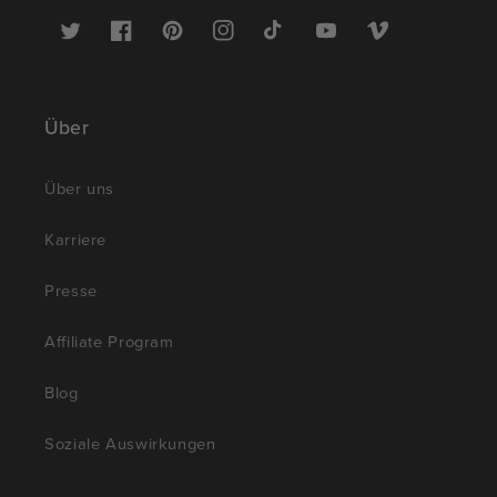
Twitter
Facebook
Pinterest
Instagram
TikTok
YouTube
Vimeo
Über
Über uns
Karriere
Presse
Affiliate Program
Blog
Soziale Auswirkungen