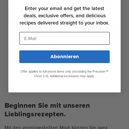
Enter your email and get the latest
deals, exclusive offers, and delicious
recipes delivered straight to your inbox.
E-Mail
Abonnieren
Schritt 4
Nach Belieben anbraten, um sie zu bräunen oder
Offer applies to full-priced items only (excluding the Precision™
mit Textur zu versehen.
Oven 2.0). Additional exclusions may apply.
Beginnen Sie mit unseren
Lieblingsrezepten.
Mit den voreingestellten Modi können Sie ganz