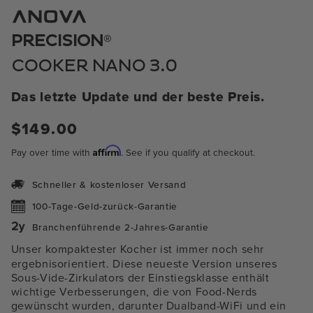
im
Modal
öffnen
®
PRECISION
COOKER NANO 3.0
Das letzte Update und der beste Preis.
$149.00
Regulärer
Preis
Affirm
Pay over time with
. See if you qualify at checkout.
Schneller & kostenloser Versand
100-Tage-Geld-zurück-Garantie
Branchenführende 2-Jahres-Garantie
Unser kompaktester Kocher ist immer noch sehr
ergebnisorientiert. Diese neueste Version unseres
Sous-Vide-Zirkulators der Einstiegsklasse enthält
wichtige Verbesserungen, die von Food-Nerds
gewünscht wurden, darunter
Dualband-WiFi und ein