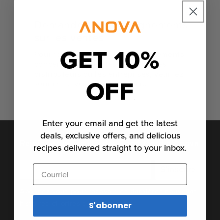
Demandes de renseignements
sur les ventes
GET 10%
Pour toute demande de renseignements
concernant les ventes au détail, les
distributeurs ou les entreprises, veuillez
OFF
soumettre vos coordonnées
ici
.
Enter your email and get the latest
deals, exclusive offers, and delicious
Rejoignez la famille des Food Nerd d'Anova
recipes delivered straight to your inbox.
Courriel
S'inscrire
Abonnez-vous pour recevoir les dernières nouvelles,
histoires et offres spéciales.
S'abonner