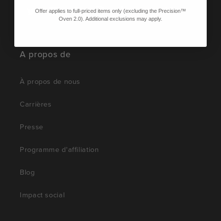
Offer applies to full-priced items only (excluding the Precision™
Twitter
Facebook
Pinterest
Instagram
TikTok
YouTube
Vimeo
Oven 2.0). Additional exclusions may apply.
A propos de
À propos de nous
Carrières
Presse
Programme d'affiliation
Blog
Impact social