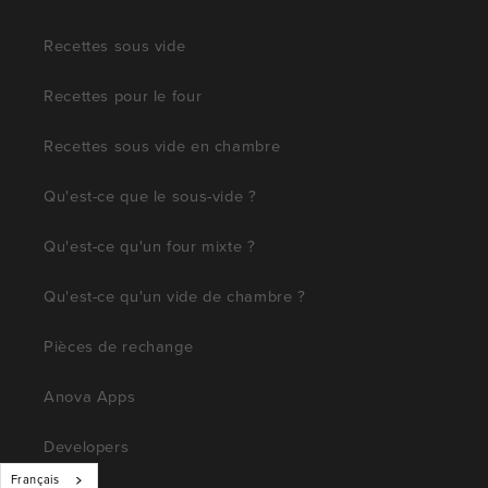
Recettes sous vide
Recettes pour le four
Recettes sous vide en chambre
Qu'est-ce que le sous-vide ?
Qu'est-ce qu'un four mixte ?
Qu'est-ce qu'un vide de chambre ?
Pièces de rechange
Anova Apps
Developers
Français