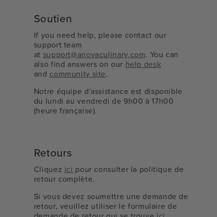
Soutien
If you need help, please contact our
support team
at
support@anovaculinary.com
. You can
also find answers on our
help desk
and
community site
.
Notre équipe d'assistance est disponible
du lundi au vendredi de 9h00 à 17h00
(heure française).
Retours
Cliquez
ici
pour consulter la politique de
retour complète.
Si vous devez soumettre une demande de
retour, veuillez utiliser le formulaire de
demande de retour qui se trouve
ici
.