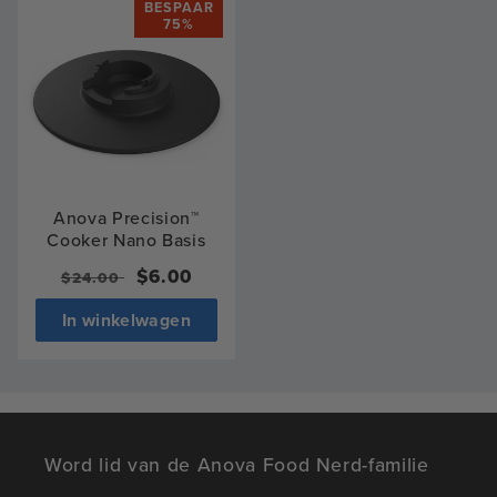
BESPAAR
75%
Anova Precision™
Cooker Nano Basis
Normale
Verkoopprijs
$6.00
$24.00
prijs
In winkelwagen
Word lid van de Anova Food Nerd-familie