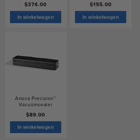
total
total
Normale
$374.00
Regular
$155.00
reviews
reviews
prijs
price
In winkelwagen
In winkelwagen
Anova Precision™
Vacuümsealer
Normale
$89.00
prijs
In winkelwagen