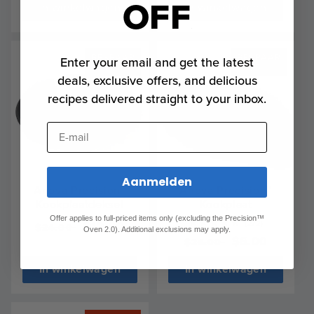
OFF
In winkelwagen
In winkelwagen
BESPAAR
BESPAAR
Enter your email and get the latest
50%
75%
deals, exclusive offers, and delicious
recipes delivered straight to your inbox.
E-mail
Aanmelden
Anova Precision™
Anova Precision™
Kookplaatdeksel
Kookplaat
Offer applies to full-priced items only (excluding the Precision™
272
(272)
Normale
Verkoopprijs
$12.00
$24.00
Oven 2.0). Additional exclusions may apply.
total
Normale
Verkoopprijs
$6.00
$24.00
prijs
reviews
prijs
In winkelwagen
In winkelwagen