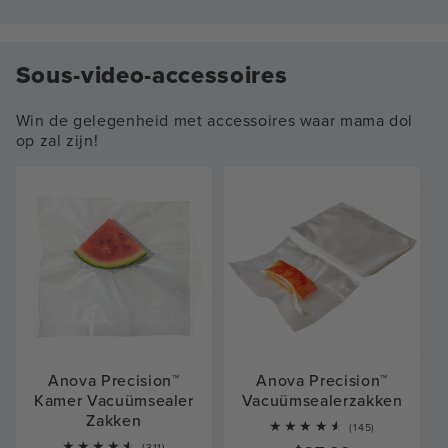
Sous-video-accessoires
Win de gelegenheid met accessoires waar mama dol
op zal zijn!
Anova Precision™
Anova Precision™
Kamer Vacuümsealer
Vacuümsealerzakken
Zakken
145
(145)
total
311
(311)