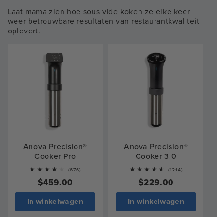
Laat mama zien hoe sous vide koken ze elke keer
weer betrouwbare resultaten van restaurantkwaliteit
oplevert.
Anova Precision®
Anova Precision®
Cooker Pro
Cooker 3.0
676
1214
(676)
(1214)
total
total
Normale
$459.00
Normale
$229.00
reviews
reviews
prijs
prijs
In winkelwagen
In winkelwagen