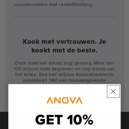
vacuümsealers met randafdichting.
Kook met vertrouwen. Je
kookt met de beste.
Onze staat van dienst zegt genoeg. Meer dan
100 miljoen koks begonnen en nog steeds aan
het tellen. Een half miljoen #anovafoodnerds
wereldwijd. Met een toonaangevende
garantie van 2 jaar is de Anova Precision
Cooker de enige sous vide die je nodig hebt.
Punt uit.
GET 10%
Word lid van de Anova Food Nerd-familie