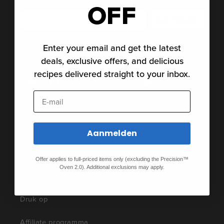
OFF
Aanmelden
Meld je aan voor het laatste nieuws, verhalen en
Enter your email and get the latest
speciale aanbiedingen.
deals, exclusive offers, and delicious
recipes delivered straight to your inbox.
Twitter
Facebook
Pinterest
Instagram
TikTok
YouTube
Vimeo
E-mail
Over
Aanmelden
Over ons
Offer applies to full-priced items only (excluding the Precision™
Oven 2.0). Additional exclusions may apply.
Carrière
Druk op
Affiliate programma