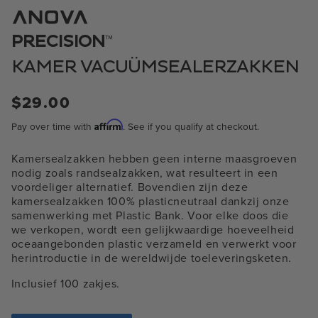
1
in
modaal
™
PRECISION
KAMER VACUÜMSEALERZAKKEN
Normale
$29.00
prijs
Affirm
Pay over time with
. See if you qualify at checkout.
Kamersealzakken hebben geen interne maasgroeven
nodig zoals randsealzakken, wat resulteert in een
voordeliger alternatief. Bovendien zijn deze
kamersealzakken 100% plasticneutraal dankzij onze
samenwerking met Plastic Bank. Voor elke doos die
we verkopen, wordt een gelijkwaardige hoeveelheid
oceaangebonden plastic verzameld en verwerkt voor
herintroductie in de wereldwijde toeleveringsketen.
Inclusief 100 zakjes.