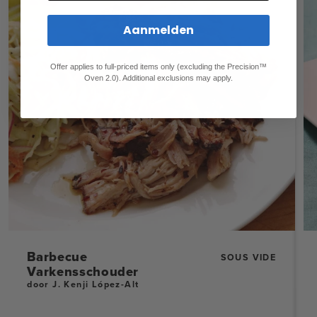
Aanmelden
Offer applies to full-priced items only (excluding the Precision™
Oven 2.0). Additional exclusions may apply.
Barbecue
SOUS VIDE
Varkensschouder
door J. Kenji López-Alt