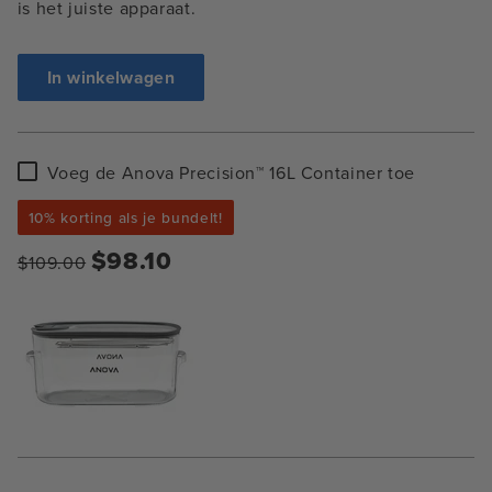
is het juiste apparaat.
In winkelwagen
Voeg
Voeg de Anova Precision™ 16L Container toe
de
Anova
10% korting als je bundelt!
Precision™
16L
$98.10
$109.00
Container
toe