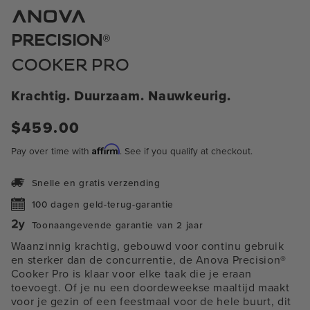
1
in
modaal
®
PRECISION
COOKER PRO
Krachtig. Duurzaam. Nauwkeurig.
Normale
$459.00
prijs
Affirm
Pay over time with
. See if you qualify at checkout.
Snelle en gratis verzending
100 dagen geld-terug-garantie
Toonaangevende garantie van 2 jaar
Waanzinnig krachtig, gebouwd voor continu gebruik
en sterker dan de concurrentie, de Anova Precision®
Cooker Pro is klaar voor elke taak die je eraan
toevoegt. Of je nu een doordeweekse maaltijd maakt
voor je gezin of een feestmaal voor de hele buurt, dit