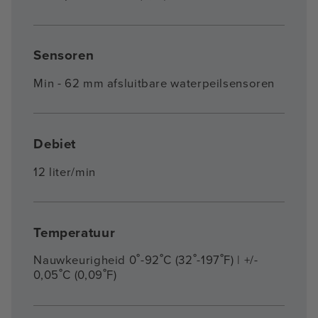
Sensoren
Min - 62 mm afsluitbare waterpeilsensoren
Debiet
12 liter/min
Temperatuur
Nauwkeurigheid 0˚-92˚C (32˚-197˚F) | +/-
0,05˚C (0,09˚F)