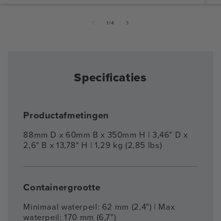
van
1
/
4
Specificaties
Productafmetingen
88mm D x 60mm B x 350mm H | 3,46" D x
2,6" B x 13,78" H | 1,29 kg (2,85 lbs)
Containergrootte
Minimaal waterpeil: 62 mm (2,4") | Max
waterpeil: 170 mm (6,7")