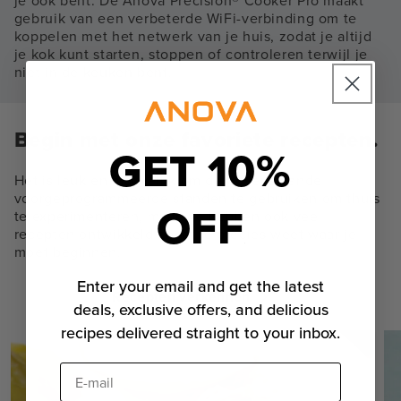
je ook bent. De Anova Precision® Cooker Pro maakt
gebruik van een verbeterde WiFi-verbinding om te
koppelen met het netwerk van je huis, zodat je altijd
je kok kunt starten, stoppen of controleren terwijl je
niet in de keuken bent.
Begin met onze favoriete recepten.
GET 10%
Het is leuk en makkelijk om de bovenstaande
voorgeprogrammeerde standen te gebruiken om thuis
OFF
te experimenteren, maar we hebben ook veel
recepten ontwikkeld zodat je precies weet waar je
moet beginnen.
Enter your email and get the latest
Recepten verkennen
deals, exclusive offers, and delicious
recipes delivered straight to your inbox.
E-mail