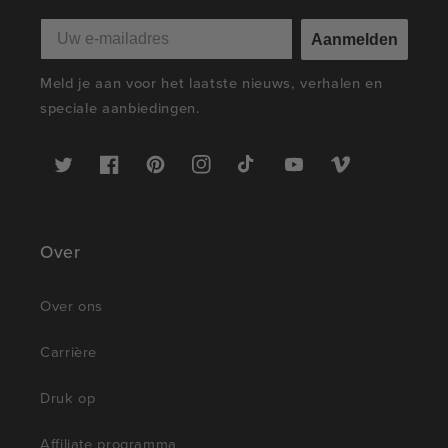
Aanmelden
Meld je aan voor het laatste nieuws, verhalen en
speciale aanbiedingen.
Twitter
Facebook
Pinterest
Instagram
TikTok
YouTube
Vimeo
Over
Over ons
Carrière
Druk op
Affiliate programma