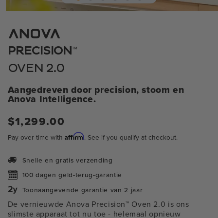
Open
media
1
in
modaal
™
PRECISION
OVEN 2.0
Aangedreven door precision, stoom en
Anova Intelligence.
Normale
$1,299.00
prijs
Affirm
Pay over time with
. See if you qualify at checkout.
Snelle en gratis verzending
100 dagen geld-terug-garantie
Toonaangevende garantie van 2 jaar
De vernieuwde Anova Precision™ Oven 2.0 is ons
slimste apparaat tot nu toe
- helemaal opnieuw