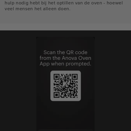
hulp nodig hebt bij het optillen van de oven - hoewel
veel mensen het alleen doen.