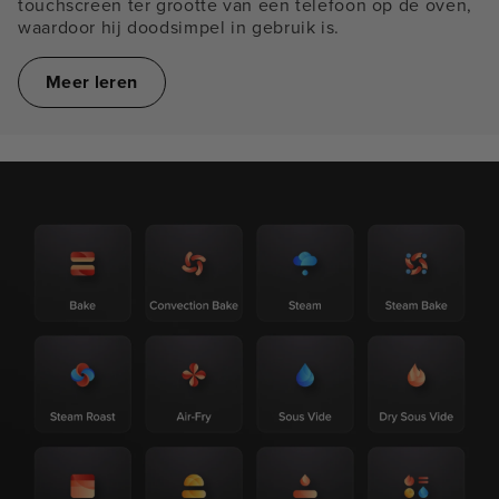
touchscreen ter grootte van een telefoon op de oven,
waardoor hij doodsimpel in gebruik is.
Meer leren