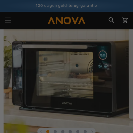
naar
100 dagen geld-terug-garantie
inhoud
100+ miljoen koks en groeiend
Winkelwa
Doorgaan naar
productinformatie