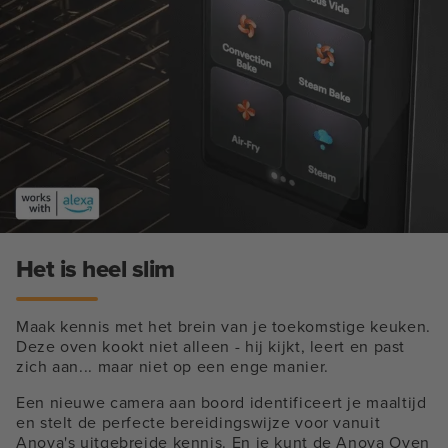
Het is heel slim
Maak kennis met het brein van je toekomstige keuken.
Deze oven kookt niet alleen - hij kijkt, leert en past
zich aan... maar niet op een enge manier.
Een nieuwe camera aan boord identificeert je maaltijd
en stelt de perfecte bereidingswijze voor vanuit
Anova's uitgebreide kennis. En je kunt de Anova Oven