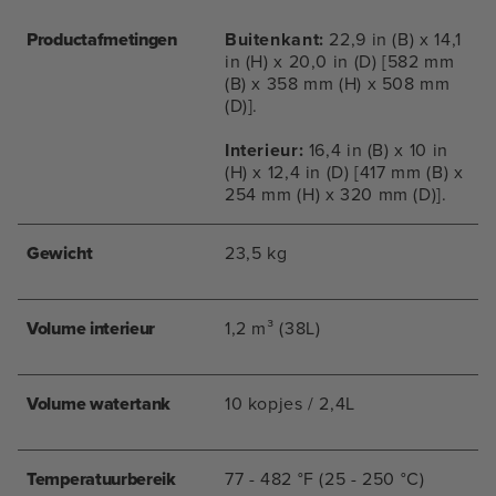
Productafmetingen
Buitenkant:
22,9 in (B) x 14,1
in (H) x 20,0 in (D) [582 mm
(B) x 358 mm (H) x 508 mm
(D)].
Interieur:
16,4 in (B) x 10 in
(H) x 12,4 in (D) [417 mm (B) x
254 mm (H) x 320 mm (D)].
Gewicht
23,5 kg
Volume interieur
1,2 m³ (38L)
Volume watertank
10 kopjes / 2,4L
Temperatuurbereik
77 - 482 °F (25 - 250 °C)