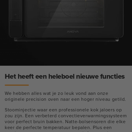
Het heeft een heleboel nieuwe functies
We hebben alles wat je zo leuk vond aan onze
originele precision oven naar een hoger niveau getild.
Stoominjectie waar een professionele kok jaloers op
zou zijn. Een verbeterd convectieverwarmingssysteem
voor perfect bruin bakken. Natte-bolsensoren die elke
keer de perfecte temperatuur bepalen. Plus een