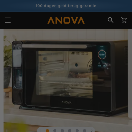
naar
100 dagen geld-terug-garantie
inhoud
100+ miljoen koks en groeiend
Winkelwa
Doorgaan naar
productinformatie