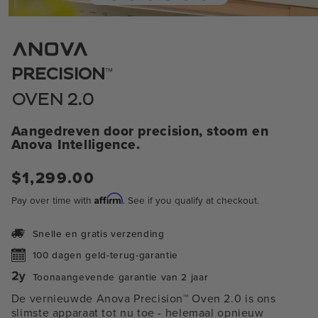
Open
media
1
in
modaal
™
PRECISION
OVEN 2.0
Aangedreven door precision, stoom en
Anova Intelligence.
Normale
$1,299.00
prijs
Affirm
Pay over time with
. See if you qualify at checkout.
Snelle en gratis verzending
100 dagen geld-terug-garantie
Toonaangevende garantie van 2 jaar
De vernieuwde Anova Precision™ Oven 2.0 is ons
slimste apparaat tot nu toe
- helemaal opnieuw