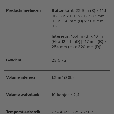
Productafmetingen
Buitenkant:
22,9 in (B) x 14,1
in (H) x 20,0 in (D) [582 mm
(B) x 358 mm (H) x 508 mm
(D)].
Interieur:
16,4 in (B) x 10 in
(H) x 12,4 in (D) [417 mm (B) x
254 mm (H) x 320 mm (D)].
Gewicht
23,5 kg
Volume interieur
1,2 m³ (38L)
Volume watertank
10 kopjes / 2,4L
Temperatuurbereik
77 - 482 °F (25 - 250 °C)