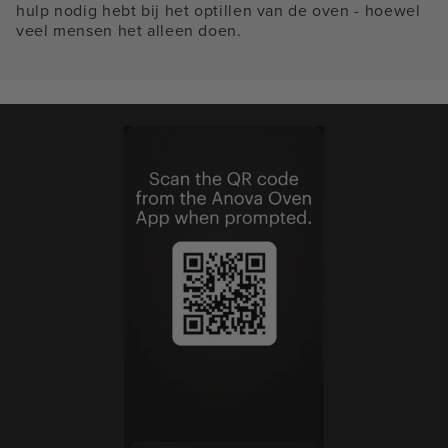
hulp nodig hebt bij het optillen van de oven - hoewel
veel mensen het alleen doen.