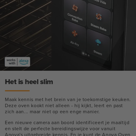
Het is heel slim
Maak kennis met het brein van je toekomstige keuken.
Deze oven kookt niet alleen - hij kijkt, leert en past
zich aan... maar niet op een enge manier.
Een nieuwe camera aan boord identificeert je maaltijd
en stelt de perfecte bereidingswijze voor vanuit
Anova's uitgebreide kennis. En je kunt de Anova Oven