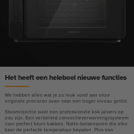
Het heeft een heleboel nieuwe functies
We hebben alles wat je zo leuk vond aan onze
originele precision oven naar een hoger niveau getild.
Stoominjectie waar een professionele kok jaloers op
zou zijn. Een verbeterd convectieverwarmingssysteem
voor perfect bruin bakken. Natte-bolsensoren die elke
keer de perfecte temperatuur bepalen. Plus een