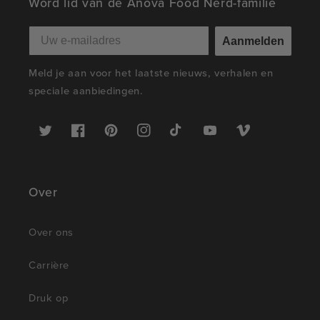
Word lid van de Anova Food Nerd-familie
Aanmelden
Meld je aan voor het laatste nieuws, verhalen en
speciale aanbiedingen.
Twitter
Facebook
Pinterest
Instagram
TikTok
YouTube
Vimeo
Over
Over ons
Carrière
Druk op