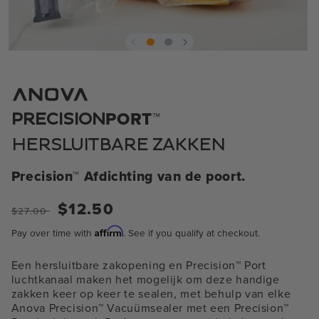
Open
media
1
in
modaal
PORT™
PRECISION
HERSLUITBARE ZAKKEN
Precision™ Afdichting van de poort.
Normale
Verkoopprijs
$12.50
$27.00
prijs
Affirm
Pay over time with
. See if you qualify at checkout.
Een hersluitbare zakopening en Precision™ Port
luchtkanaal maken het mogelijk om deze handige
zakken keer op keer te sealen, met behulp van elke
Anova Precision™ Vacuümsealer met een Precision™