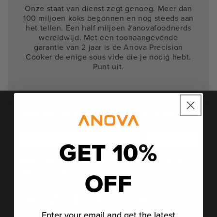
Onze staat van dienst zegt genoeg. Meer dan
100 miljoen koks begonnen en nog steeds aan
het tellen. Een half miljoen #anovafoodnerds
wereldwijd. Met een toonaangevende
garantie van 2 jaar is de Anova Precision
Cooker de enige sous vide die je nodig hebt.
Punt uit.
Word lid van de Anova Food Nerd-familie
GET 10%
Aanmelden
Meld je aan voor het laatste nieuws, verhalen en
OFF
speciale aanbiedingen.
Twitter
Facebook
Pinterest
Instagram
TikTok
YouTube
Vimeo
Enter your email and get the latest