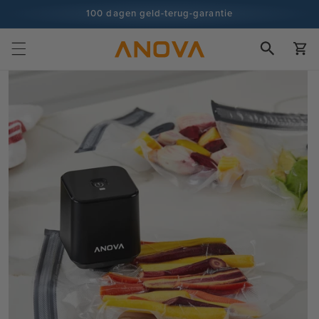
naar
100 dagen geld-terug-garantie
inhoud
100+ miljoen koks en groeiend
Winkelwa
Doorgaan naar
productinformatie