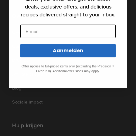
deals, exclusive offers, and delicious
recipes delivered straight to your inbox.
Over
E-mail
Over ons
Carrière
Aanmelden
Druk op
Offer applies to full-priced items only (excluding the Precision™
Oven 2.0). Additional exclusions may apply.
Affiliate programma
Blog
Sociale impact
Hulp krijgen