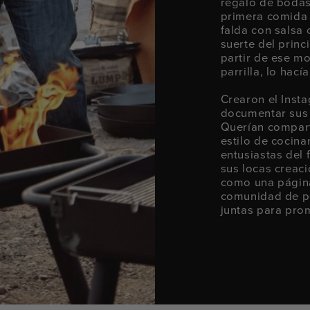
regalo de bodas
primera comida 
falda con salsa 
suerte del princ
partir de ese mo
parrilla, lo hací
Crearon el Inst
documentar sus 
Querían compart
estilo de cocinar
entusiastas del 
sus locas creac
como una página
comunidad de pe
juntas para pro