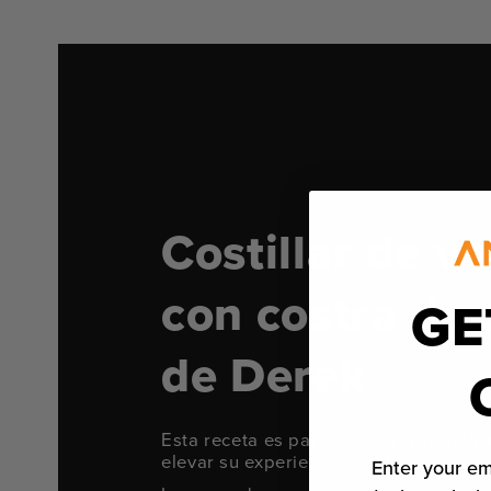
Costillar de v
con costra de 
GE
de Derek
Esta receta es para aventureros culin
elevar su experiencia con la caza salv
Enter your em