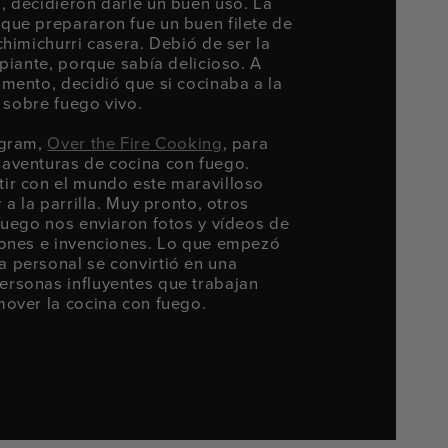
, decidieron darle un buen uso. La
que prepararon fue un buen filete de
chimichurri casera. Debió de ser la
ipiante, porque sabía delicioso. A
mento, decidió que si cocinaba a la
a sobre fuego vivo.
agram,
Over the Fire Cooking
, para
aventuras de cocina con fuego.
ir con el mundo este maravilloso
 a la parrilla. Muy pronto, otros
fuego nos enviaron fotos y vídeos de
iones e invenciones. Lo que empezó
 personal se convirtió en una
rsonas influyentes que trabajan
mover la cocina con fuego.