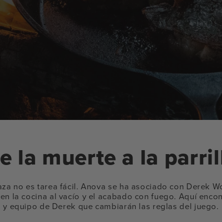
e la muerte a la parril
za no es tarea fácil. Anova se ha asociado con Derek Wo
n la cocina al vacío y el acabado con fuego. Aquí encon
y equipo de Derek que cambiarán las reglas del juego.