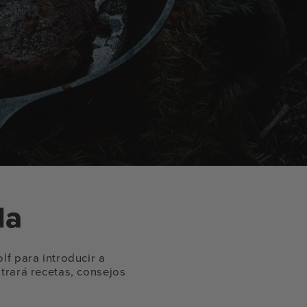
la
lf para introducir a
trará recetas, consejos