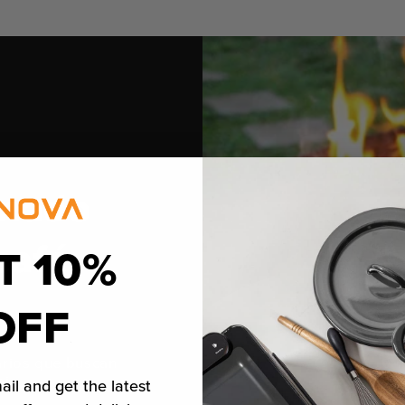
enado
café
T 10%
OFF
arios que buscan
aje.
ail and get the latest