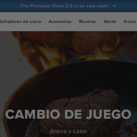
The Precision Oven 2.0 is on sale now!
100 días de garantía de devolución del dinero
Selladoras de vacío
Accesorios
Recetas
Venta
Guías
Más de 100 millones de cocineros y subiendo
CAMBIO DE JUEGO
Anova x Lobo