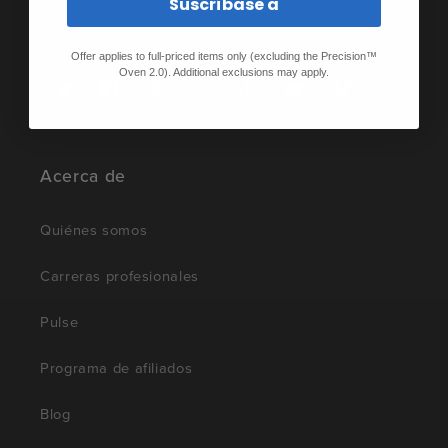
Suscríbase a
Suscríbase para recibir las últimas noticias,
artículos y ofertas especiales.
Offer applies to full-priced items only (excluding the Precision™
Oven 2.0). Additional exclusions may apply.
Twitter
Facebook
Pinterest
Instagram
TikTok
YouTube
Vimeo
Acerca de
Quiénes somos
Carreras profesionales
Pulse
Programa de afiliados
Blog