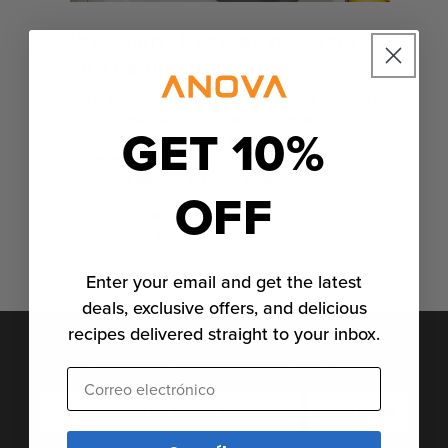
Precision™ Recetas de vacío
con campana
Este entorno presurizado abre la puerta a
un puñado de técnicas culinarias
GET 10%
alternativas. Prepara encurtidos rápidos,
infusiones de alcohol, aceites
aromatizados y mucho más.
OFF
Ver todas las recetas de vacío con
campana
Enter your email and get the latest
deals, exclusive offers, and delicious
recipes delivered straight to your inbox.
Únase a la familia Anova Food Nerd
Correo electrónico
Inscribirse