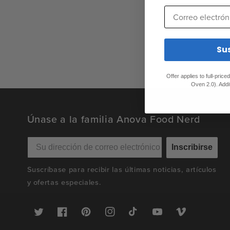
Correo electrónic
Su
Offer applies to full-pric
Oven 2.0). Addi
Únase a la familia Anova Food Nerd
Inscribirse
Suscríbase para recibir las últimas noticias, artículos
y ofertas especiales.
Twitter
Facebook
Pinterest
Instagram
TikTok
YouTube
Vimeo