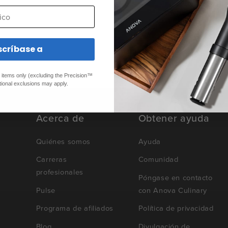
o
scríbase a
ed items only (excluding the Precision™
tional exclusions may apply.
Acerca de
Obtener ayuda
Quiénes somos
Ayuda
Carreras
Comunidad
profesionales
Póngase en contacto
Pulse
con Anova Culinary
Programa de afiliados
Política de privacidad
Blog
Divulgación de