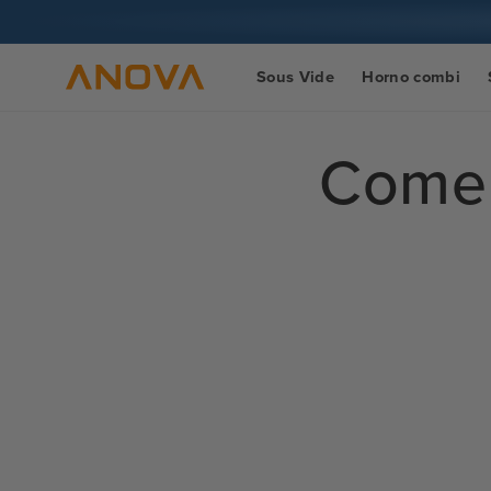
Ir al
contenido
Sous Vide
Horno combi
Comen