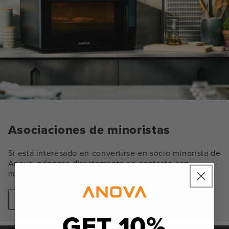
Asociaciones de minoristas
Si está interesado en convertirse en socio minorista de
Anova, póngase directamente en contacto con
nosotros.
Póngase en contacto con nosotros
GET 10%