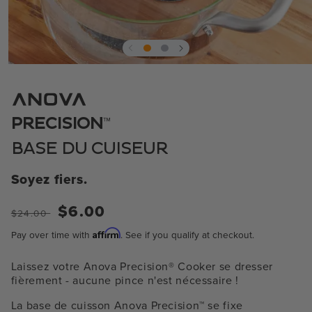
Ouvrir
le
média
1
dans
™
PRECISION
la
fenêtre
modale
BASE DU CUISEUR
Soyez fiers.
Prix
Prix
$6.00
$24.00
normal
de
Affirm
Pay over time with
. See if you qualify at checkout.
vente
Laissez votre Anova Precision® Cooker se dresser
fièrement - aucune pince n'est nécessaire !
La base de cuisson Anova Precision™ se fixe