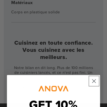
Matériaux
Corps en plastique solide
Cuisinez en toute confiance.
Vous cuisinez avec les
meilleurs.
Notre bilan en dit long. Plus de 100 millions
de cuisiniers lancés, et ce n'est pas fini. Un
demi-million de #anovafoodnerds dans le
monde. Avec une garantie de 2 ans, le cuiseur
Anova Precision est le seul sous-vide dont
vous avez besoin. Période.
GET 10%