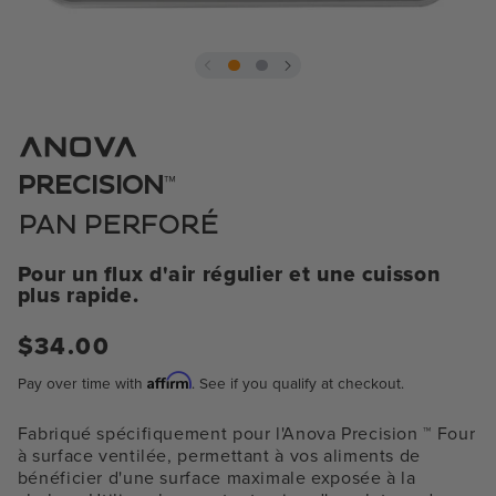
Ouvrir
le
média
1
dans
la
™
PRECISION
fenêtre
modale
PAN PERFORÉ
Pour un flux d'air régulier et une cuisson
plus rapide.
Prix
$34.00
normal
Affirm
Pay over time with
. See if you qualify at checkout.
Fabriqué spécifiquement pour l'Anova Precision
™
Four
à surface ventilée, permettant à vos aliments de
bénéficier d'une surface maximale exposée à la