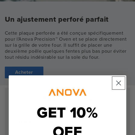
Un ajustement perforé parfait
Cette plaque perforée a été conçue spécifiquement
pour l'Anova Precision™ Oven et se place directement
sur la grille de votre four. Il suffit de placer une
deuxième poêle quelques fentes plus bas pour éviter
tout résidu indésirable sur la sole du four.
Acheter
Spécifications
GET 10%
Dimensions du produit
OFF
402x304x25mm / 40x30x2.5cm