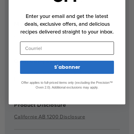
Enter your email and get the latest
Matériaux
deals, exclusive offers, and delicious
recipes delivered straight to your inbox.
Acier inoxydable 304
Courriel
Oven Compatibility
S'abonner
Anova Precision™ Oven 1.0,
Anova
Precision™ Oven 2.0
Offer applies to full-priced items only (excluding the Precision™
Oven 2.0). Additional exclusions may apply.
Product Disclosure
Californie AB 1200 Disclosure