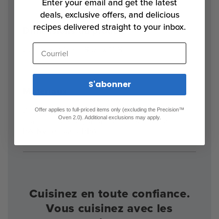
Enter your email and get the latest
deals, exclusive offers, and delicious
recipes delivered straight to your inbox.
Dimensions du produit
Courriel
22 cm x 30 cm (8.6″ x 11.8′)
S'abonner
Matériaux
2 couches de plastique LDPE avec 1%
Offer applies to full-priced items only (excluding the Precision™
Oven 2.0). Additional exclusions may apply.
d'additif biodégradant et 1 couche de
PA/Nylon sans BPA.
Cuisinez en toute confiance.
Vous cuisinez avec les