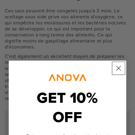
Ces sacs peuvent être congelés jusqu'à 3 mois. Le
scellage sous vide prive vos aliments d'oxygène, ce
qui empêche les moisissures et les bactéries nocives
de se développer, ce qui est important pour la
conservation à long terme des aliments. Ce qui
signifie moins de gaspillage alimentaire et plus
d'économies.
C'est également un excellent moyen de préparer les
repas. Si vous ne cuisinez pas immédiatement, pré-
scellez vos aliments et conservez-les en toute
sécurité au réfrigérateur ou au congélateur pour une
utilisation ultérieure. Ensuite, lorsque vous êtes prêt,
transférez-les directement dans votre casserole sous
GET 10%
vide ou dans le four Anova Precision et voilà - un
repas de pro à portée de main.
OFF
Spécifications