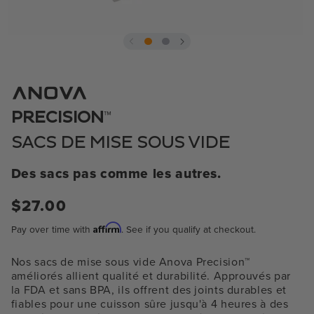
Ouvrir
le
média
1
dans
la
™
PRECISION
fenêtre
modale
SACS DE MISE SOUS VIDE
Des sacs pas comme les autres.
$27.00
Prix
normal
Affirm
Pay over time with
. See if you qualify at checkout.
Nos sacs de mise sous vide Anova Precision™
améliorés allient qualité et durabilité. Approuvés par
la FDA et sans BPA, ils offrent des joints durables et
fiables pour une cuisson sûre jusqu'à 4 heures à des