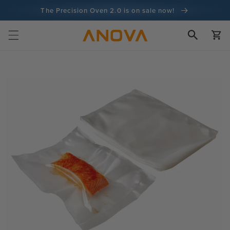
Skip to
The Precision Oven 2.0 is on sale now!
content
Garantie de remboursement de 100 jours
Chariot
Passer à
Plus de 100 millions de cuisiniers, et ce n'est pas fini
l'information
sur les
produits