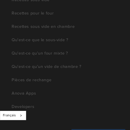
Recettes pour le four
Recettes sous vide en chambre
Qu'est-ce que le sous-vide ?
Qu'est-ce qu'un four mixte ?
Qu'est-ce qu'un vide de chambre ?
Pièces de rechange
Anova Apps
Developers
Français