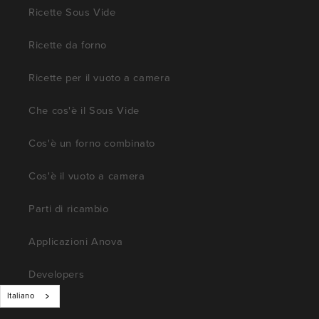
Ricette Sous Vide
Ricette da forno
Ricette per il vuoto a camera
Che cos'è il Sous Vide
Cos'è un forno combinato
Cos'è il vuoto a camera
Parti di ricambio
Applicazioni Anova
Developers
Italiano