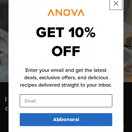
GET 10%
OFF
Enter your email and get the latest
deals, exclusive offers, and delicious
recipes delivered straight to your inbox.
Email
I suggerimenti di Derek per
cambiare il gioco
Abbonarsi
Assicuratevi di avere ingredienti di qualità, dalla