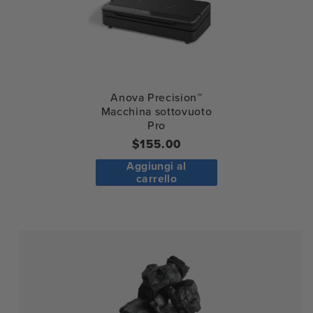
Anova Precision™
Macchina sottovuoto
Pro
Regular
$155.00
price
Aggiungi al
carrello