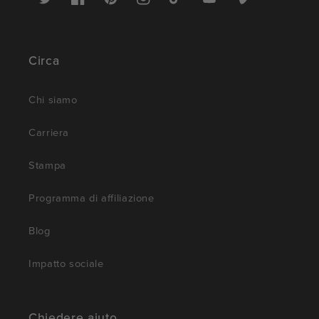
Twitter
Facebook
Pinterest
Instagram
TikTok
YouTube
Vimeo
Circa
Chi siamo
Carriera
Stampa
Programma di affiliazione
Blog
Impatto sociale
Chiedere aiuto