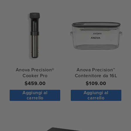
Anova Precision®
Anova Precision™
Cooker Pro
Contenitore da 16L
Prezzo
$459.00
Prezzo
$109.00
normale
normale
Aggiungi al
Aggiungi al
carrello
carrello