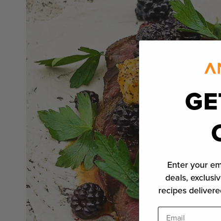
GE
Enter your em
deals, exclusiv
recipes delivere
Email