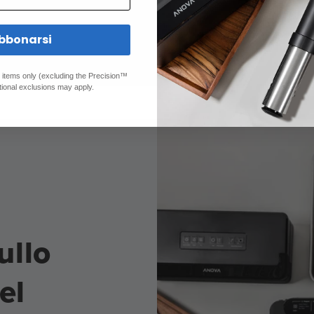
bbonarsi
ed items only (excluding the Precision™
tional exclusions may apply.
ullo
el