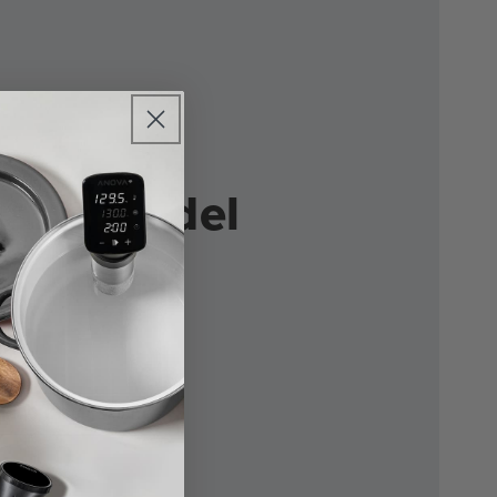
gazione del
to in
rnia
 1200 Divulgazione