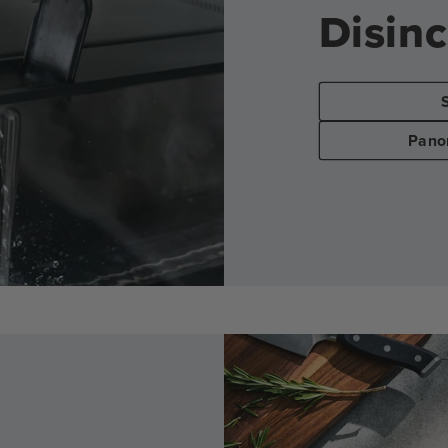
Disin
Panor