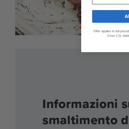
A
Offer applies to full-pric
Oven 2.0). Addi
Informazioni s
smaltimento d