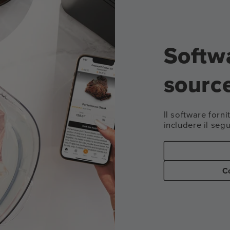
Softw
sourc
Il software forn
includere il seg
C