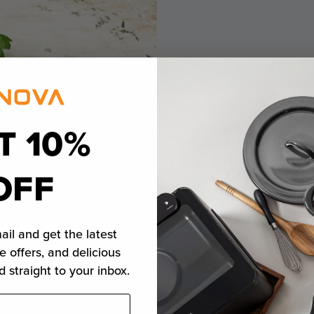
Divul
T 10%
prodot
OFF
Califo
ail and get the latest
e offers, and delicious
California AB
d straight to your inbox.