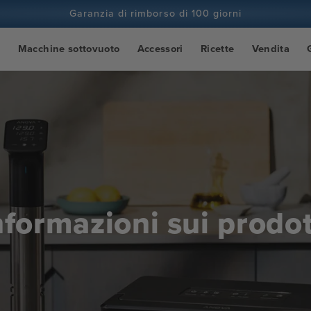
Garanzia di rimborso di 100 giorni
Più di 100 milioni di cuochi e in continuo aumento
o
Macchine sottovuoto
Accessori
Ricette
Vendita
nformazioni sui prodot