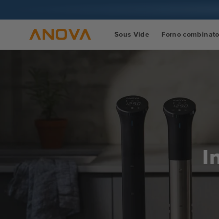
Vai al
contenuto
Sous Vide
Forno combinat
I