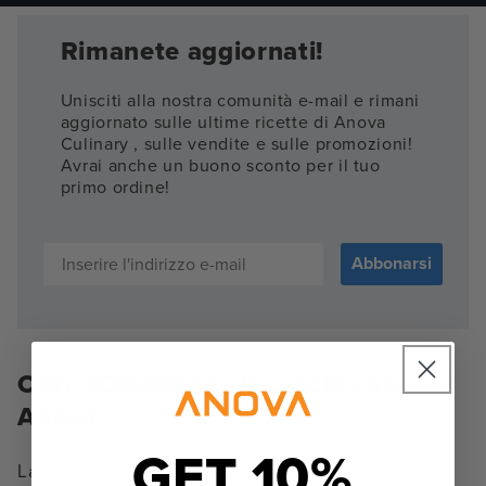
Rimanete aggiornati!
Unisciti alla nostra comunità e-mail e rimani
aggiornato sulle ultime ricette di Anova
Culinary , sulle vendite e sulle promozioni!
Avrai anche un buono sconto per il tuo
primo ordine!
Abbonarsi
Oltre 100 milioni di cuochi con
Anova.
GET 10%
La gente ci apprezza decisamente, e anche noi