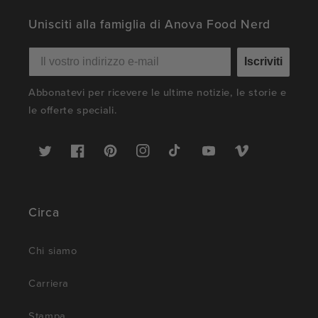
Unisciti alla famiglia di Anova Food Nerd
Iscriviti
Abbonatevi per ricevere le ultime notizie, le storie e
le offerte speciali.
Twitter
Facebook
Pinterest
Instagram
TikTok
YouTube
Vimeo
Circa
Chi siamo
Carriera
Stampa