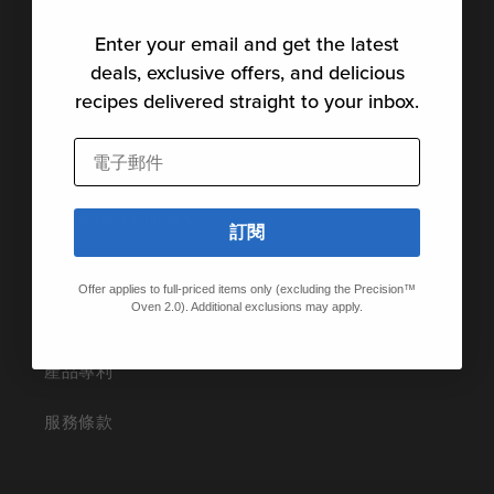
Enter your email and get the latest
取得協助
deals, exclusive offers, and delicious
recipes delivered straight to your inbox.
支援
電子郵件
社區
聯絡Anova Culinary
訂閱
隱私權政策
Offer applies to full-priced items only (excluding the Precision™
Oven 2.0). Additional exclusions may apply.
產品披露
產品專利
服務條款