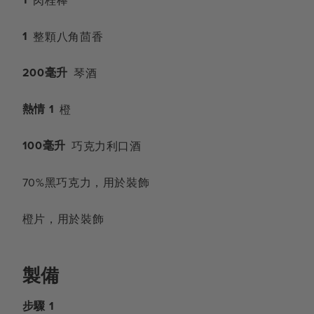
肉桂棒
1
整顆八角茴香
200毫升
琴酒
熱情 1
橙
100毫升
巧克力利口酒
70%黑巧克力，用於裝飾
橙片，用於裝飾
製備
步驟 1