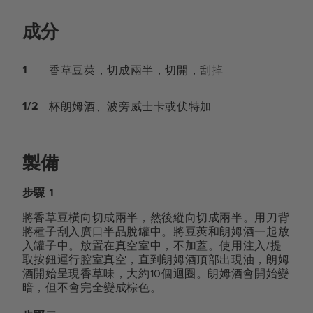
成分
1
香草豆莢，切成兩半，切開，刮掉
1/2
杯朗姆酒、波旁威士卡或伏特加
製備
步驟 1
將香草豆橫向切成兩半，然後縱向切成兩半。用刀背
將種子刮入廣口半品脫罐中。將豆莢和朗姆酒一起放
入罐子中。放置在真空室中，不加蓋。使用注入/提
取按鈕運行腔室真空，直到朗姆酒頂部出現油，朗姆
酒開始呈現香草味，大約10個迴圈。朗姆酒會開始變
暗，但不會完全變成棕色。