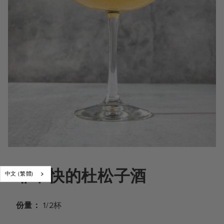
非常快的杜松子酒
中文 (繁體)
份量：
1/2杯