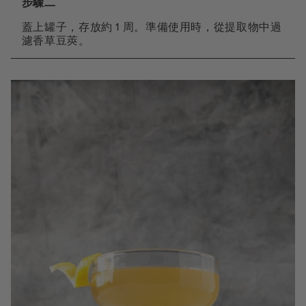
步驟二
蓋上罐子，存放約 1 周。準備使用時，從提取物中過
濾香草豆莢。