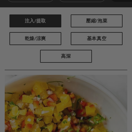
注入/提取
壓縮/泡菜
乾燥/涼爽
基本真空
高深