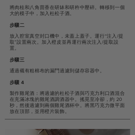
將肉桂和八角茴香在研缽和研杵中壓碎。轉移到一個
大的模子中，加入杜松子酒。
步驟二
放入腔室真空封口機中，未蓋上蓋子。運行“注入/提
取”設置兩次。加入橙皮並再運行兩次注入/提取設
置。
步驟三
通過襯有粗棉布的漏鬥過濾到儲存容器中。
步驟 4
製作雞尾酒：將過濾的杜松子酒與巧克力利口酒混合
在充滿冰塊的雞尾酒調酒器中。搖晃至冷卻，約 20
秒，然後過濾到兩個雞尾酒杯中。將黑巧克力微平面
放在頂部，並用橙片裝飾。