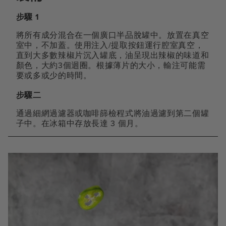
步驟 1
將所有成分混合在一個廣口半品脫罐中。放置在真空
室中，不加蓋。使用注入/提取按鈕運行腔室真空，
直到大多數辣椒片沉入罐底，油呈現出辣椒的味道和
顏色，大約3個迴圈。根據薄片的大小，輸注可能需
要或多或少的時間。
步驟二
通過細網過濾器或咖啡篩檢程式將油過濾到第二個罐
子中。在冰箱中存放長達 3 個月。