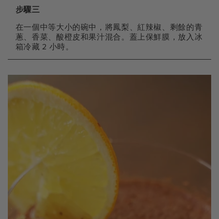
步驟三
在一個中等大小的碗中，將鳳梨、紅辣椒、剩餘的青
蔥、香菜、酸橙皮和果汁混合。蓋上保鮮膜，放入冰
箱冷藏 2 小時。