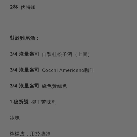
2杯
伏特加
對於雞尾酒：
3/4 液量盎司
自製杜松子酒（上圖）
3/4 液量盎司
Cocchi Americano咖啡
3/4 液量盎司
綠色黃綠色
1 破折號
柳丁苦味劑
冰塊
檸檬皮，用於裝飾