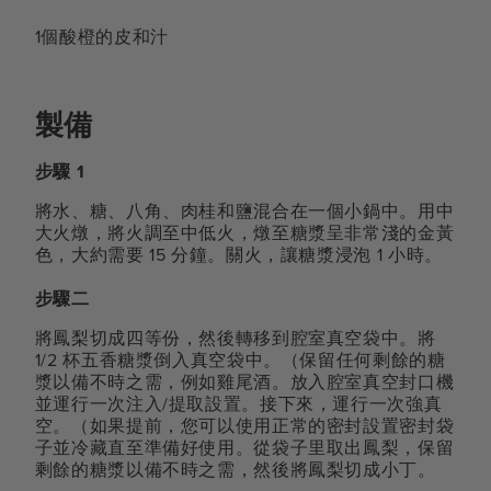
1個酸橙的皮和汁
製備
步驟 1
將水、糖、八角、肉桂和鹽混合在一個小鍋中。用中
大火燉，將火調至中低火，燉至糖漿呈非常淺的金黃
色，大約需要 15 分鐘。關火，讓糖漿浸泡 1 小時。
步驟二
將鳳梨切成四等份，然後轉移到腔室真空袋中。將
1/2 杯五香糖漿倒入真空袋中。（保留任何剩餘的糖
漿以備不時之需，例如雞尾酒。放入腔室真空封口機
並運行一次注入/提取設置。接下來，運行一次強真
空。（如果提前，您可以使用正常的密封設置密封袋
子並冷藏直至準備好使用。從袋子里取出鳳梨，保留
剩餘的糖漿以備不時之需，然後將鳳梨切成小丁。