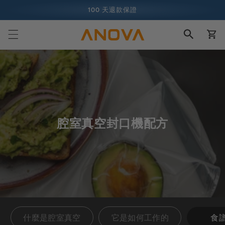
跳至內容
100 天退款保證
購
超過 1 億名廚師，而且還在增加中
物
車
腔室真空封口機配方
什麼是腔室真空
它是如何工作的
食