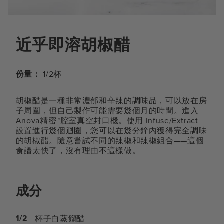
近乎即溶胡椒醋
份量：
1/2杯
胡椒醋是一種非常濃郁和辛辣的調味品，可以放在房
子周圍，但自己製作可能需要幾個月的時間。進入
Anova精密™腔室真空封口機。使用 Infuse/Extract
設置進行幾個迴圈，您可以在幾分鐘內獲得完全調味
的胡椒醋。隨意嘗試不同的辣椒和辣椒組合——這個
食譜太快了，沒有理由不這樣做。
成分
1/2
杯子白蒸餾醋