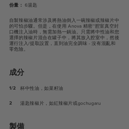
份量：
6湯匙
自製辣椒油通常涉及將熱油倒入一碗辣椒或辣椒片中
的可怕步驟。但是，在使用 Anova 精密™腔室真空封
口機注入油時，無需加熱一鍋油。只需將中性油和您
選擇的辣椒片混合在罐子中，將其放入腔室中，然後
運行注入/提取設置，直到油完全調味 - 沒有混亂和
零危險。
成分
1/2
杯中性油，如菜籽油
2
湯匙辣椒片，如紅辣椒片或gochugaru
製備