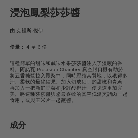
浸泡鳳梨莎莎醬
由
克裡斯·傑伊
份量：
4 至 6 份
這種簡單的甜味和鹹味水果莎莎醬注入了溫暖的香
料。阿諾瓦 Precision Chamber 真空封口機有助於
將五香糖漿拉入鳳梨中，同時壓縮其質地，以獲得多
汁、柔軟的最終結果。加入切成細丁的甜椒和青蔥，
再加入一把新鮮香菜和少許酸橙汁，使味道更加完
美。將這種莎莎醬與您最喜歡的真空低溫烹調肉一起
食用，或與玉米片一起蘸醬。
成分