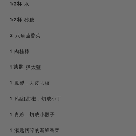
1/2杯
水
1/2杯
砂糖
2
八角茴香莢
1
肉桂棒
1 茶匙
猶太鹽
1
鳳梨，去皮去核
1
1個紅甜椒，切成小丁
1
青蔥，切成小骰子
1
湯匙切碎的新鮮香菜