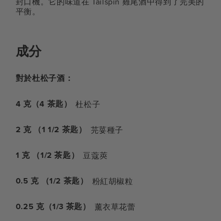
封口機。它的味道在 Tailspin 雞尾酒中得到了完美的
平衡。
成分
對於杜松子酒：
4 克（4 茶匙）
杜松子
2 克 （1 1/2 茶匙）
芫荽種子
1 克 （1/2 茶匙）
豆蔻莢
0.5 克 （1/2 茶匙）
粉紅胡椒粒
0.25 克（1/3 茶匙）
薰衣草花蕾