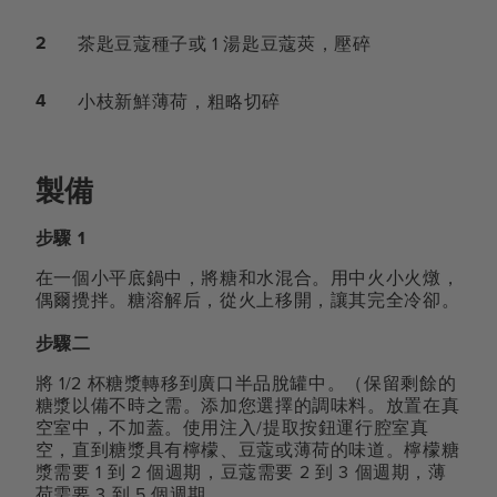
2
茶匙豆蔻種子或 1 湯匙豆蔻莢，壓碎
4
小枝新鮮薄荷，粗略切碎
製備
步驟 1
在一個小平底鍋中，將糖和水混合。用中火小火燉，
偶爾攪拌。糖溶解后，從火上移開，讓其完全冷卻。
步驟二
將 1/2 杯糖漿轉移到廣口半品脫罐中。（保留剩餘的
糖漿以備不時之需。添加您選擇的調味料。放置在真
空室中，不加蓋。使用注入/提取按鈕運行腔室真
空，直到糖漿具有檸檬、豆蔻或薄荷的味道。檸檬糖
漿需要 1 到 2 個週期，豆蔻需要 2 到 3 個週期，薄
荷需要 3 到 5 個週期。