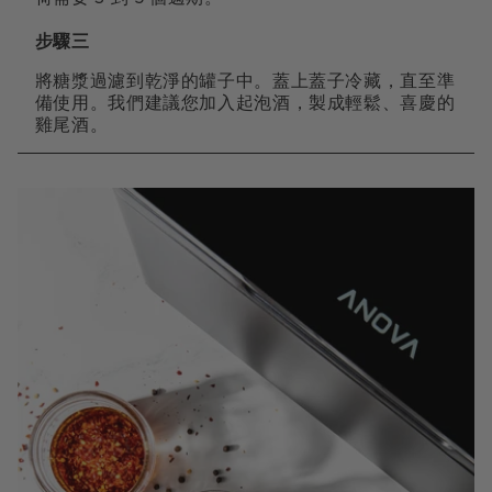
步驟三
將糖漿過濾到乾淨的罐子中。蓋上蓋子冷藏，直至準
備使用。我們建議您加入起泡酒，製成輕鬆、喜慶的
雞尾酒。