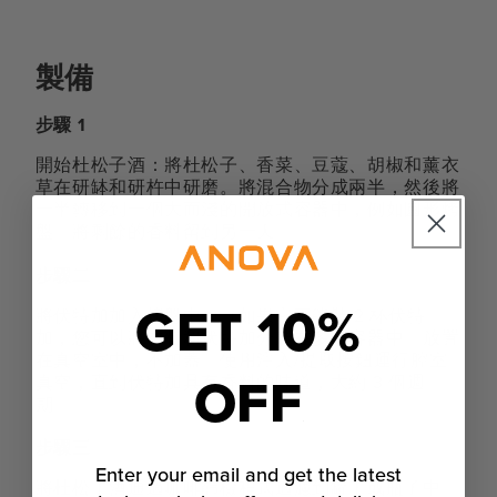
製備
步驟 1
開始杜松子酒：將杜松子、香菜、豆蔻、胡椒和薰衣
草在研缽和研杵中研磨。將混合物分成兩半，然後將
一半轉移到一個大而淺的開放式容器中，例如圓形烤
盤。將剩餘的香料留到另一天。
步驟二
GET 10%
將伏特加加入烤盤中。（如果它不能裝 2 杯伏特
加，您可以將香料和伏特加分裝在多個容器中。放置
在真空室中，不加蓋。使用注入/提取按鈕運行腔室
OFF
真空，直到伏特加具有香料的味道，大約 3 個週
期。
步驟三
Enter your email and get the latest
將杜松子酒通過咖啡篩檢程式過濾到罐子或瓶子中。