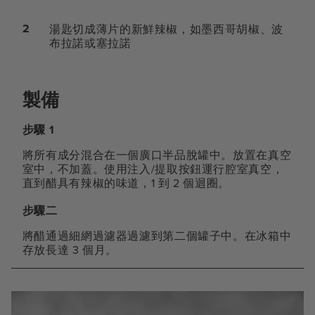
2
湯匙切成薄片的新鮮辣椒，如墨西哥胡椒、波
布拉諾或塞拉諾
製備
步驟 1
將所有成分混合在一個廣口半品脫罐中。放置在真空
室中，不加蓋。使用注入/提取按鈕運行腔室真空，
直到醋具有辣椒的味道，1 到 2 個迴圈。
步驟二
將醋通過細網過濾器過濾到第二個罐子中。在冰箱中
存放長達 3 個月。