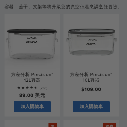
容器、蓋子、支架等將升級您的真空低溫烹調烹飪冒險。
方差分析 Precision™
方差分析 Precision™
12L容器
16L容器
265
(265)
常
$109.00
total
正
89.00 美元
規
reviews
常
價
加入購物車
加入購物車
價
格
格
售
節省