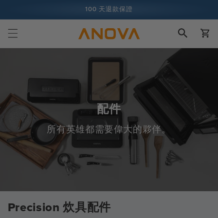
跳至內容
100 天退款保證
購
超過 1 億名廚師，而且還在增加中
物
車
配件
所有英雄都需要偉大的夥伴。
Precision 炊具配件