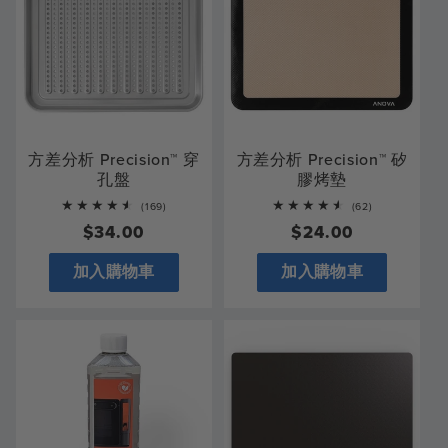
方差分析 Precision™ 穿
方差分析 Precision™ 矽
孔盤
膠烤墊
169
62
(169)
(62)
total
total
常
$34.00
常
$24.00
reviews
reviews
規
規
加入購物車
加入購物車
價
價
格
格