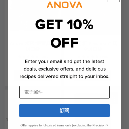
GET 10%
OFF
Anova 精密™腔室真空
方差分析 Precision™ 真
封口袋
空封口袋
311
145
(311)
(145)
Enter your email and get the latest
total
total
常
$29.00
常
$27.00
reviews
reviews
deals, exclusive offers, and delicious
規
規
加入購物車
加入購物車
recipes delivered straight to your inbox.
價
價
格
格
電子郵件
售
罄
訂閱
Offer applies to full-priced items only (excluding the Precision™