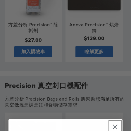
方差分析 Precision™ 除
Anova Precision™ 烘焙
垢劑
鋼
常
$139.00
常
$27.00
規
規
加入購物車
瞭解更多
價
價
格
格
Precision 真空封口機配件
方差分析 Precision Bags and Rolls 將幫助您滿足所有的
真空低溫烹調烹飪和食物儲存需求。