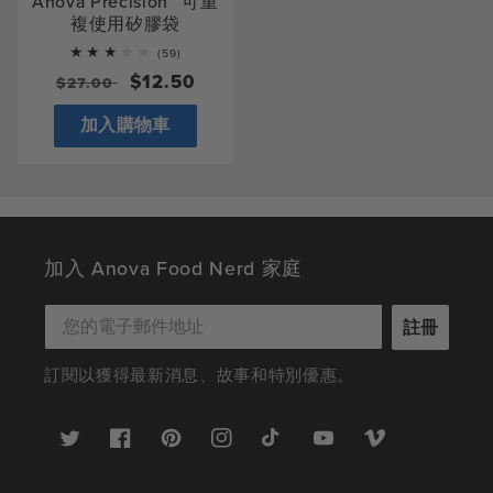
Anova Precision™ 可重
複使用矽膠袋
59
(59)
total
一
銷
$12.50
$27.00
reviews
般
售
加入購物車
價
價
格
格
加入 Anova Food Nerd 家庭
註冊
訂閱以獲得最新消息、故事和特別優惠。
推
臉
Pinterest
Instagram
TikTok
YouTube
Vimeo
特
書