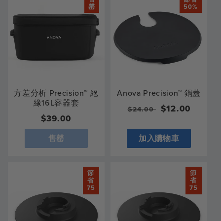
罄
50%
方差分析 Precision™ 絕
Anova Precision™ 鍋蓋
緣16L容器套
一
售
$12.00
$24.00
常
$39.00
般
價
規
價
售罄
加入購物車
價
格
格
節
節
省
省
75
75