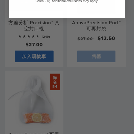
Oven 2.0). Additional exclusions may apply.
方差分析 Precision™ 真
AnovaPrecision Port™
空封口輥
可再封袋
249
(249)
一
銷
$12.50
$27.00
total
常
$27.00
般
售
reviews
規
價
價
加入購物車
售罄
價
格
格
格
節
省
54