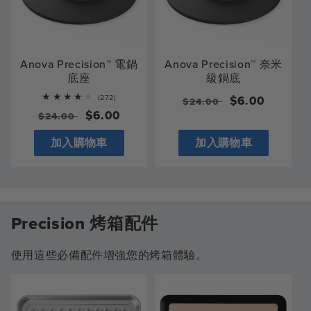
Anova Precision™ 電鍋
Anova Precision™ 奈米
底座
級鍋底
272
(272)
一
售
$6.00
$24.00
total
一
售
$6.00
$24.00
般
價
reviews
般
價
價
加入購物車
加入購物車
價
格
格
Precision 烤箱配件
使用這些必備配件增強您的烤箱體驗。