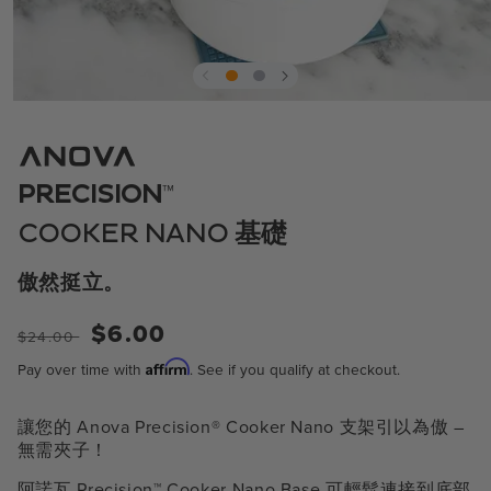
在
模
態
中
™
PRECISION
開
啟
COOKER NANO 基礎
媒
體
1
傲然挺立。
一
售
$6.00
$24.00
般
價
Affirm
Pay over time with
. See if you qualify at checkout.
價
格
讓您的 Anova Precision® Cooker Nano 支架引以為傲 –
無需夾子！
阿諾瓦 Precision
™
Cooker Nano Base 可輕鬆連接到底部