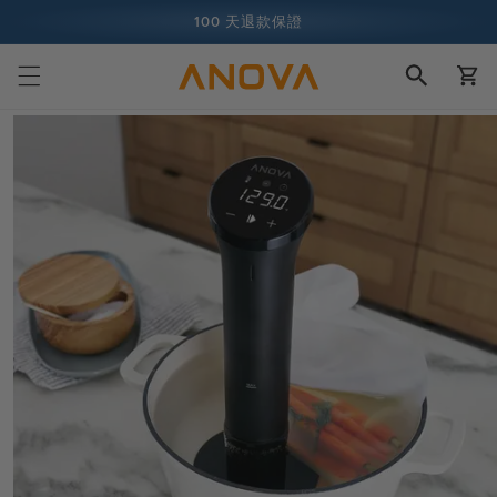
跳至內容
100 天退款保證
購
超過 1 億名廚師，而且還在增加中
物
車
跳至產品
資訊