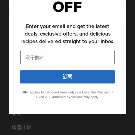
OFF
註冊
Enter your email and get the latest
訂閱以獲得最新消息、故事和特別優惠。
deals, exclusive offers, and delicious
recipes delivered straight to your inbox.
推
臉
Pinterest
Instagram
TikTok
YouTube
Vimeo
特
書
電子郵件
關於
訂閱
關於我們
Offer applies to full-priced items only (excluding the Precision™
Oven 2.0). Additional exclusions may apply.
工作機會
新聞
聯盟計劃