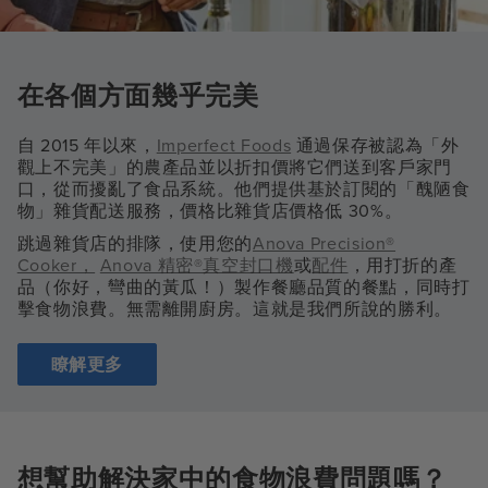
在各個方面幾乎完美
自 2015 年以來，
Imperfect Foods
通過保存被認為「外
觀上不完美」的農產品並以折扣價將它們送到客戶家門
口，從而擾亂了食品系統。他們提供基於訂閱的「醜陋食
物」雜貨配送服務，價格比雜貨店價格低 30%。
跳過雜貨店的排隊，使用您的
Anova Precision®
Cooker，
Anova 精密®真空封口機
或
配件
，用打折的產
品（你好，彎曲的黃瓜！）製作餐廳品質的餐點，同時打
擊食物浪費。無需離開廚房。這就是我們所說的勝利。
瞭解更多
想幫助解決家中的食物浪費問題嗎？